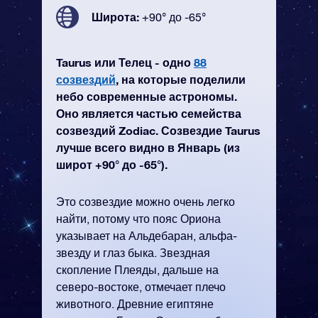
Широта:
+90° до -65°
Taurus или Телец - одно
88
созвездий
, на которые поделили
небо современные астрономы.
Оно является частью семейства
созвездий Zodiac. Созвездие Taurus
лучше всего видно в Январь (из
широт +90° до -65°).
Это созвездие можно очень легко
найти, потому что пояс Ориона
указывает на Альдебаран, альфа-
звезду и глаз быка. Звездная
скопление Плеяды, дальше на
северо-востоке, отмечает плечо
животного. Древние египтяне