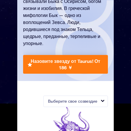
связывали Быка с Осирисом, богом
жизни и изобилия. В греческой
мифологии Бык — одно из
воплощений Зевса. Люди,
родившиеся под знаком Тельца,
щедрые, преданные, терпеливые и
упорные.
Назовите звезду от Taurus!
От
186 ￥
Выберите свое созвездие