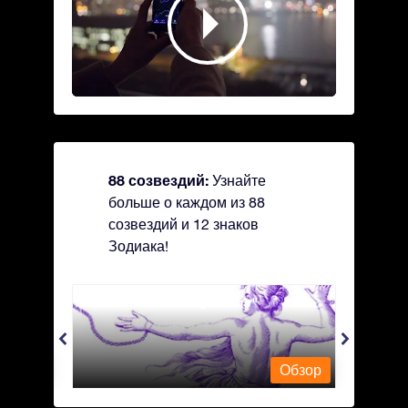
88 созвездий:
Узнайте
больше о каждом из 88
созвездий и 12 знаков
Зодиака!
Andromeda - Андромеда
Antli
Обзор
Обзор