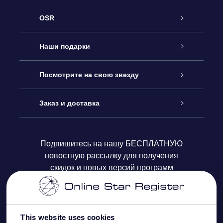
OSR
Обслуживание
Наши подарки
Как с нами связаться
Онлайн подарок Online Star Gift
Посмотрите на свою звезду
Блог
Подарочный набор OSR
Звездный реестр
Заказ и доставка
Часто задаваемые вопросы
Подарок Super Star Gift
приложения OSR Star Finder
Логин пользователя
Подпишитесь на нашу БЕСПЛАТНУЮ
новостную рассылку для получения
Отзывы
Подарочная карта OSR
Персонализированная страница Star Page
Платежная информация
скидок и новых версий программ
Корпоративные подарки
One Million Stars
Информация по доставке
OSR Starsaver
Политика возврата
This website uses cookies