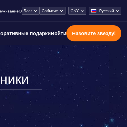
Блог
Событие
CNY
Русский
луживание
О
оративные подарки
Войти
Назовите звезду!
ники