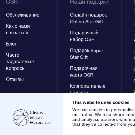
OSR
Наши подарки
Обслуживание
Онлайн подарок
Online Star Gift
Как с нами
связаться
Подарочный
набор OSR
Блог
Подарок Super
Часто
Star Gift
задаваемые
вопросы
Подарочная
карта OSR
Отзывы
Корпоративные
подарки
This website uses cookies
We use cookies to personalise
our traffic. We also share info
and analytics partners who may
that they’ve collected from you
Online Star Register BV
- Laan van de Maagd 83, 7324 BT 