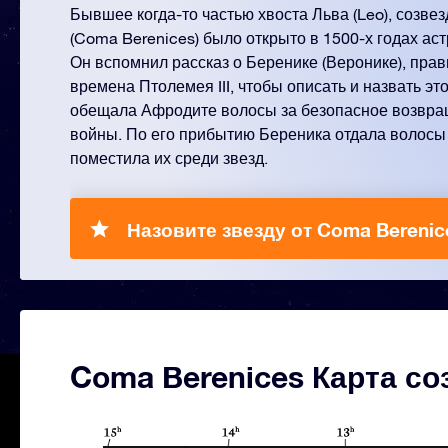
Бывшее когда-то частью хвоста Льва (Leo), созв
(Coma Berenices) было открыто в 1500-х годах ас
Он вспомнил рассказ о Беренике (Веронике), пра
времена Птолемея III, чтобы описать и назвать эт
обещала Афродите волосы за безопасное возвра
войны. По его прибытию Береника отдала волосы
поместила их среди звезд.
Назовите звезду от Coma Berenic
Coma Berenices Карта со