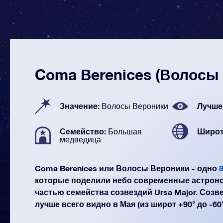
Coma Berenices (Волосы
Значение:
Лучше
Волосы Вероники
Семейство:
Широт
Большая
медведица
Coma Berenices или Волосы Вероники - одно
которые поделили небо современные астроно
частью семейства созвездий Ursa Major. Созв
лучше всего видно в Мая (из широт +90° до -60°