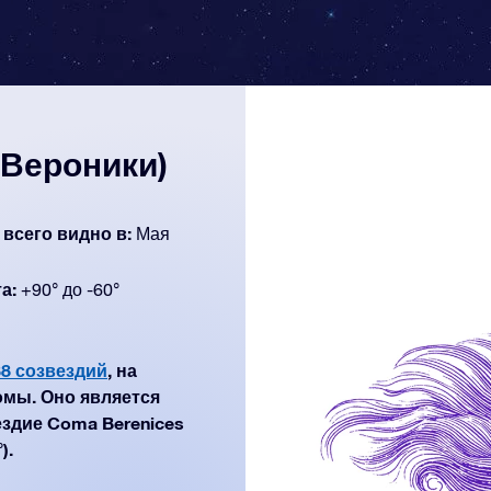
 Вероники)
 всего видно в:
Мая
а:
+90° до -60°
88 созвездий
, на
мы. Оно является
ездие Coma Berenices
).