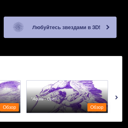
Любуйтесь звездами в 3D!
Aquila - Орел
Aqua
Обзор
Обзор