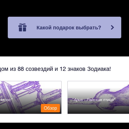
Какой подарок выбрать?
ом из 88 созвездий и 12 знаков Зодиака!
- Насос
Apus - Райская птица
Обзор