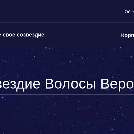
Обс
 свое созвездие
Корп
вездие Волосы Веро