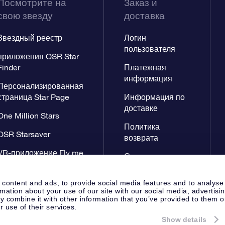
Посмотрите на
Заказ и
свою звезду
доставка
Звездный реестр
Логин
пользователя
приложения OSR Star
Finder
Платежная
информация
Персонализированная
страница Star Page
Информация по
доставке
One Million Stars
Политика
OSR Starsaver
возврата
VR-приложение Fly me
Созвездиях
to the stars
 content and ads, to provide social media features and to analyse
rmation about your use of our site with our social media, advertisi
 combine it with other information that you’ve provided to them o
r use of their services.
Show details
Cтраница Пресса
Заявление 
Apeldoorn, The Netherlands