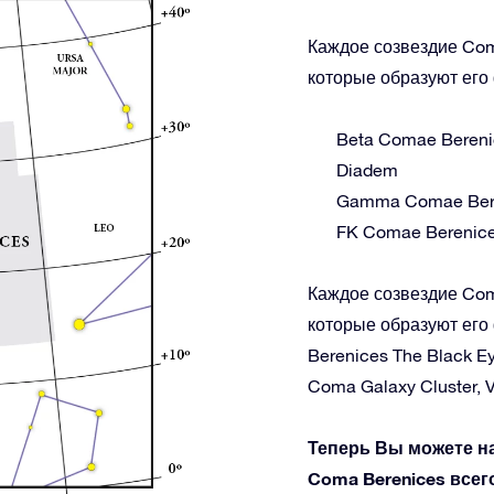
Каждое созвездие Com
которые образуют его 
Beta Comae Bereni
Diadem
Gamma Comae Ber
FK Comae Berenic
Каждое созвездие Com
которые образуют его
Berenices The Black Ey
Coma Galaxy Cluster, Vi
Теперь Вы можете н
Coma Berenices всего