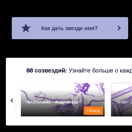
Как дать звезде имя?
88 созвездий:
Узнайте больше о кажд
Andromeda - Андромеда
Antlia 
бзор
Обзор