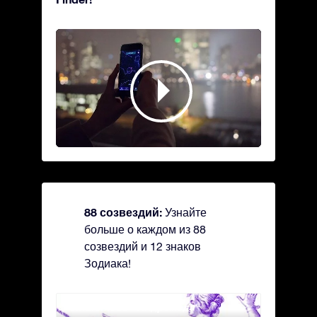
88 созвездий:
Узнайте
больше о каждом из 88
созвездий и 12 знаков
Зодиака!
Andromeda - Андромеда
Antli