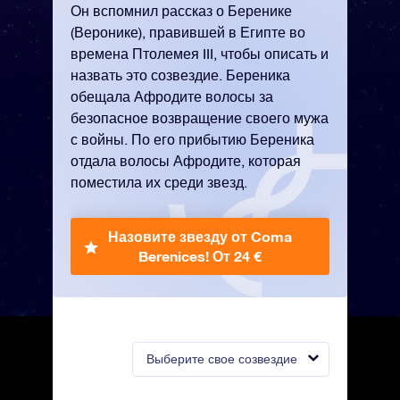
Он вспомнил рассказ о Беренике
(Веронике), правившей в Египте во
времена Птолемея III, чтобы описать и
назвать это созвездие. Береника
обещала Афродите волосы за
безопасное возвращение своего мужа
с войны. По его прибытию Береника
отдала волосы Афродите, которая
поместила их среди звезд.
Назовите звезду от Coma
Berenices!
От 24 €
Выберите свое созвездие