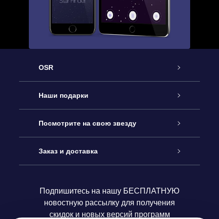
OSR
Обслуживание
Наши подарки
Как с нами связаться
Онлайн подарок Online Star Gift
Посмотрите на свою звезду
Блог
Подарочный набор OSR
Звездный реестр
Заказ и доставка
Часто задаваемые вопросы
Подарок Super Star Gift
приложения OSR Star Finder
Логин пользователя
Подпишитесь на нашу БЕСПЛАТНУЮ
новостную рассылку для получения
Отзывы
Подарочная карта OSR
Персонализированная страница Star Page
Платежная информация
скидок и новых версий программ