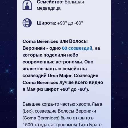
Семейство:
Большая
медведица
Широта:
+90° до -60°
Coma Berenices или Волосы
Вероники - одно
88 созвездий
, на
которые поделили небо
современные астрономы. Оно
является частью семейства
созвездий Ursa Major. Созвездие
Coma Berenices лучше всего видно
в Мая (из широт +90° до -60°).
Бывшее когда-то частью хвоста Льва
(Leo), созвездие Волосы Вероники
(Coma Berenices) было открыто в
1500-х годах астрономом Тихо Браге.