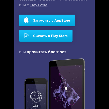
или с
Play Store
!
Загрузить с AppStore
Скачать в Play Store
прочитать блогпост
или