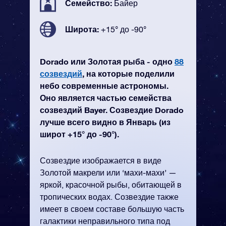
Семейство:
Байер
Широта:
+15° до -90°
Dorado или Золотая рыба - одно
88
созвездий
, на которые поделили
небо современные астрономы.
Оно является частью семейства
созвездий Bayer. Созвездие Dorado
лучше всего видно в Январь (из
широт +15° до -90°).
Созвездие изображается в виде
Золотой макрели или ‘махи-махи’ —
яркой, красочной рыбы, обитающей в
тропических водах. Созвездие также
имеет в своем составе большую часть
галактики неправильного типа под