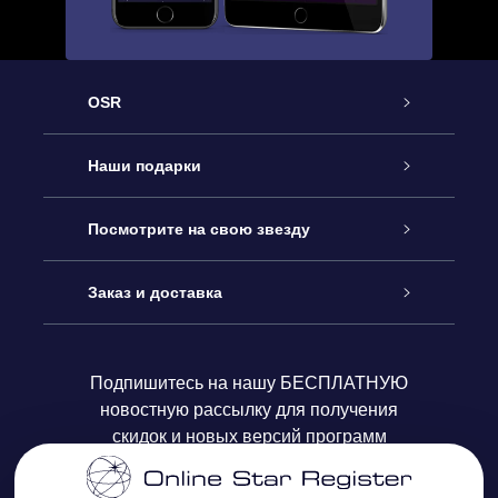
OSR
Обслуживание
Наши подарки
Как с нами связаться
Онлайн подарок Online Star Gift
Посмотрите на свою звезду
Блог
Подарочный набор OSR
Звездный реестр
Заказ и доставка
Часто задаваемые вопросы
Подарок Super Star Gift
приложения OSR Star Finder
Логин пользователя
Подпишитесь на нашу БЕСПЛАТНУЮ
новостную рассылку для получения
Отзывы
Подарочная карта OSR
Персонализированная страница Star Page
Платежная информация
скидок и новых версий программ
Корпоративные подарки
One Million Stars
Информация по доставке