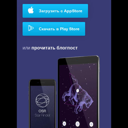
Загрузить с AppStore
Скачать в Play Store
прочитать блогпост
или