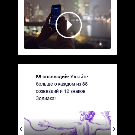
88 созвездий:
Узнайте
больше о каждом из 88
созвездий и 12 знаков
Зодиака!
Andromeda - Андромеда
Antli