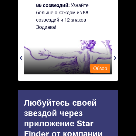
88 созвездий:
Узнайте
больше о каждом из 88
созвездий и 12 знаков
Зодиака!
Andromeda - Андромеда
Antli
Обзор
Обзор
Любуйтесь своей
звездой через
приложение Star
Finder от компании