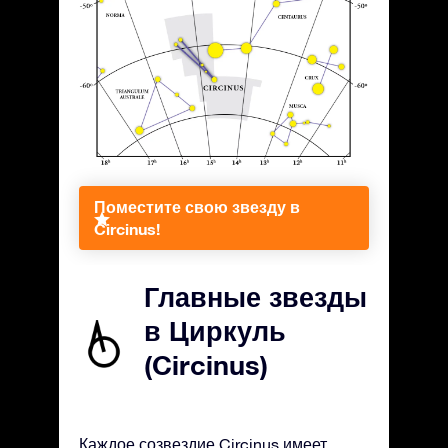
Поместите свою звезду в
Circinus!
Главные звезды
в Циркуль
(Circinus)
Каждое созвездие Circinus имеет