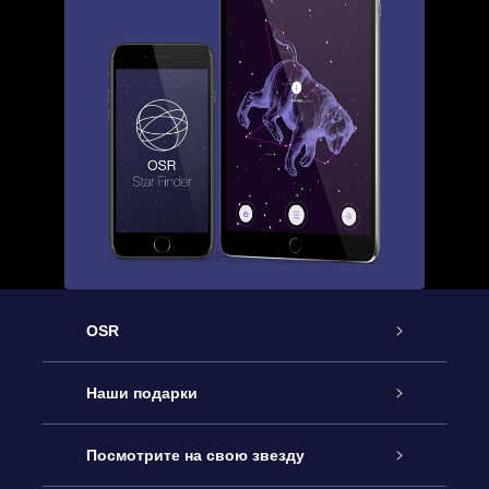
OSR
Обслуживание
Наши подарки
Как с нами связаться
Онлайн подарок Online Star Gift
Посмотрите на свою звезду