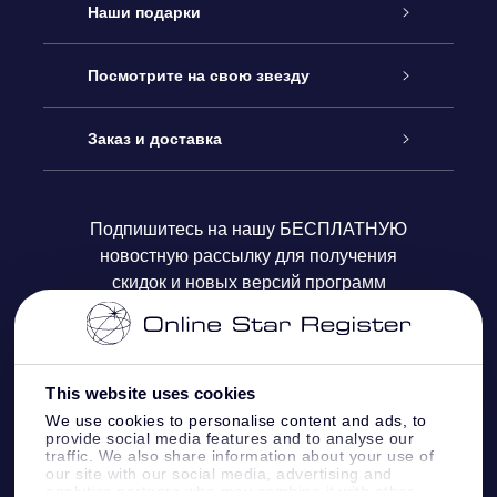
Обслуживание
Наши подарки
Как с нами связаться
Онлайн подарок Online Star Gift
Посмотрите на свою звезду
Блог
Подарочный набор OSR
Звездный реестр
Заказ и доставка
Часто задаваемые вопросы
Подарок Super Star Gift
приложения OSR Star Finder
Логин пользователя
Подпишитесь на нашу БЕСПЛАТНУЮ
новостную рассылку для получения
Отзывы
Подарочная карта OSR
Персонализированная страница Star Page
Платежная информация
скидок и новых версий программ
Корпоративные подарки
One Million Stars
Информация по доставке
OSR Starsaver
Политика возврата
This website uses cookies
We use cookies to personalise content and ads, to
provide social media features and to analyse our
VR-приложение Fly me to the stars
Созвездиях
traffic. We also share information about your use of
our site with our social media, advertising and
analytics partners who may combine it with other