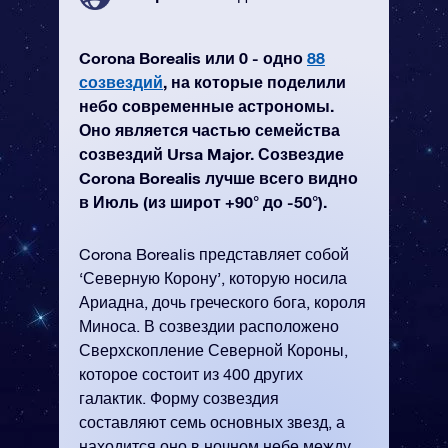
Corona Borealis или 0 - одно
88
созвездий
, на которые поделили
небо современные астрономы.
Оно является частью семейства
созвездий Ursa Major. Созвездие
Corona Borealis лучше всего видно
в Июль (из широт +90° до -50°).
Corona Borealis представляет собой
‘Северную Корону’, которую носила
Ариадна, дочь греческого бога, короля
Миноса. В созвездии расположено
Сверхскопление Северной Короны,
которое состоит из 400 других
галактик. Форму созвездия
составляют семь основных звезд, а
находится оно в ночном небе между