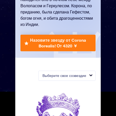
Волопасом и Геркулесом. Корона, по
приданию, была сделана Гефестом,
богом огня, и обита драгоценностями
из Индии.
Назовите звезду от Corona
Borealis!
От 4320 ￥
Выберите свое созвездие