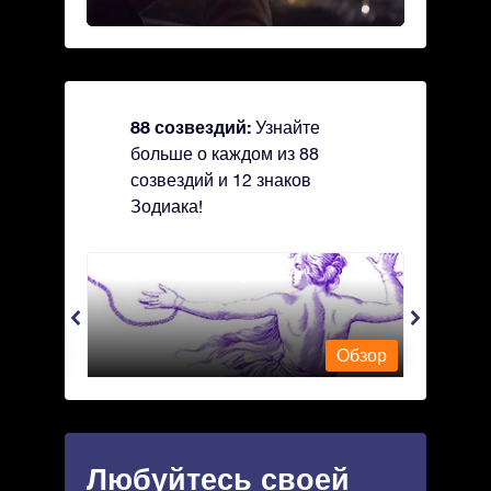
88 созвездий:
Узнайте
больше о каждом из 88
созвездий и 12 знаков
Зодиака!
Andromeda - Андромеда
Antli
Обзор
Обзор
Любуйтесь своей