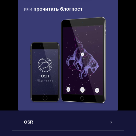
прочитать блогпост
или
OSR