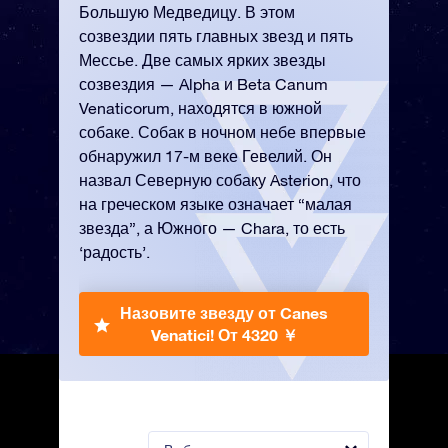
Большую Медведицу. В этом
созвездии пять главных звезд и пять
Мессье. Две самых ярких звезды
созвездия — Alpha и Beta Canum
Venaticorum, находятся в южной
собаке. Собак в ночном небе впервые
обнаружил 17-м веке Гевелий. Он
назвал Северную собаку Asterion, что
на греческом языке означает “малая
звезда”, а Южного — Chara, то есть
‘радость’.
Назовите звезду от Canes
Venatici!
От 4320 ￥