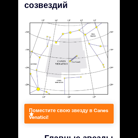
созвездий
Поместите свою звезду в Canes
Venatici!