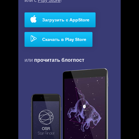
или с
Play Store
!
Загрузить с AppStore
Скачать в Play Store
прочитать блогпост
или