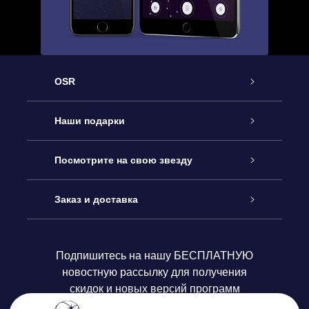
OSR
Обслуживание
Наши подарки
Как с нами связаться
Онлайн подарок Online Star Gift
Посмотрите на свою звезду
Блог
Подарочный набор OSR
Звездный реестр
Заказ и доставка
Часто задаваемые вопросы
Подарок Super Star Gift
приложения OSR Star Finder
Логин пользователя
Подпишитесь на нашу БЕСПЛАТНУЮ
новостную рассылку для получения
Отзывы
Подарочная карта OSR
Персонализированная страница Star Page
Платежная информация
скидок и новых версий программ