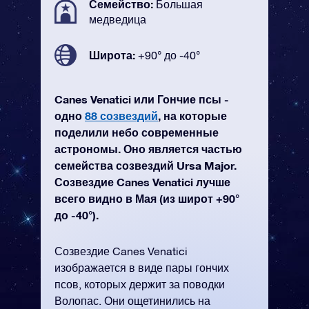
Семейство:
Большая
медведица
Широта:
+90° до -40°
Canes Venatici или Гончие псы -
одно
88 созвездий
, на которые
поделили небо современные
астрономы. Оно является частью
семейства созвездий Ursa Major.
Созвездие Canes Venatici лучше
всего видно в Мая (из широт +90°
до -40°).
Созвездие Canes Venatici
изображается в виде пары гончих
псов, которых держит за поводки
Волопас. Они ощетинились на