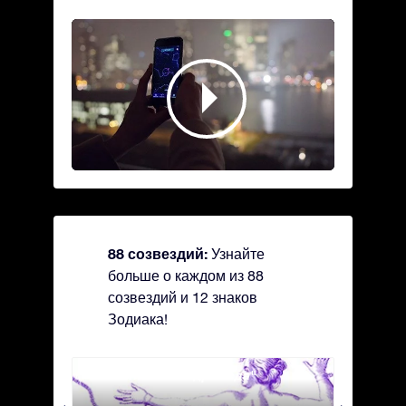
88 созвездий:
Узнайте
больше о каждом из 88
созвездий и 12 знаков
Зодиака!
Andromeda - Андромеда
Antli