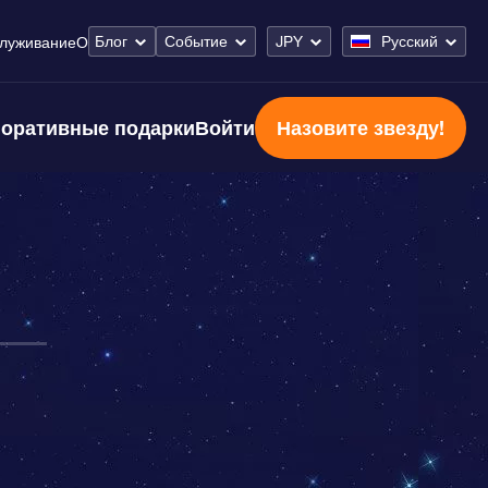
Блог
Событие
JPY
Русский
луживание
О
оративные подарки
Войти
Назовите звезду!