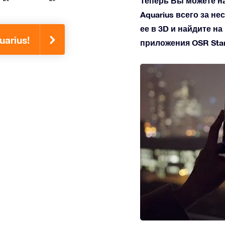
Теперь Вы можете н
Aquarius всего за не
ее в 3D и найдите н
arius!
приложения OSR Star 