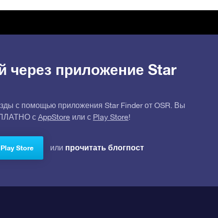
й через приложение Star
зды с помощью приложения Star Finder от OSR. Вы
СПЛАТНО с
AppStore
или с
Play Store
!
прочитать блогпост
или
Play Store