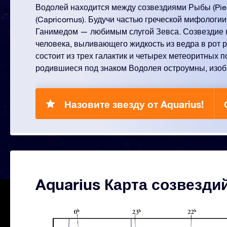
Водолей находится между созвездиями Рыбы (Pie
(Capricornus). Будучи частью греческой мифологии
Ганимедом — любимым слугой Зевса. Созвездие 
человека, выливающего жидкость из ведра в рот 
состоит из трех галактик и четырех метеоритных п
родившиеся под знаком Водолея остроумны, изоб
Назовите звезду от Aquarius!
Aquarius Карта созвезди