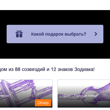
Какой подарок выбрать?
ом из 88 созвездий и 12 знаков Зодиака!
- Насос
Apus - Райская птица
Обзор