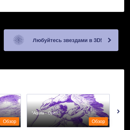
Любуйтесь звездами в 3D!
Aquila - Орел
Ara
Обзор
Обзор