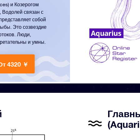
ces) и Козерогом
, Водолей связан с
представляет собой
рыбы. Это созвездие
отоков. Люди,
ретательны и умны.
От 4320 ￥
й
Главны
(Aquari