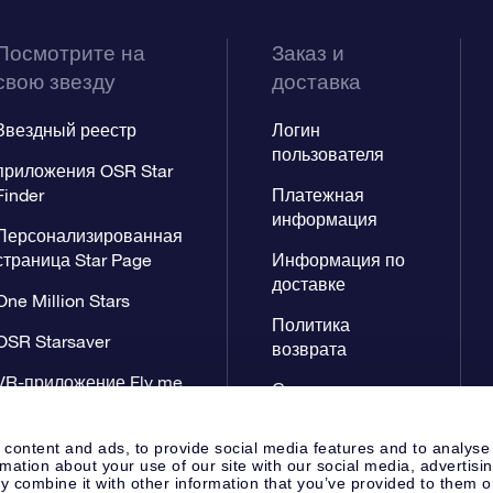
Посмотрите на
Заказ и
свою звезду
доставка
Звездный реестр
Логин
пользователя
приложения OSR Star
Finder
Платежная
информация
Персонализированная
страница Star Page
Информация по
доставке
One Million Stars
Политика
OSR Starsaver
возврата
VR-приложение Fly me
Созвездиях
to the stars
 content and ads, to provide social media features and to analyse
rmation about your use of our site with our social media, advertisi
 combine it with other information that you’ve provided to them o