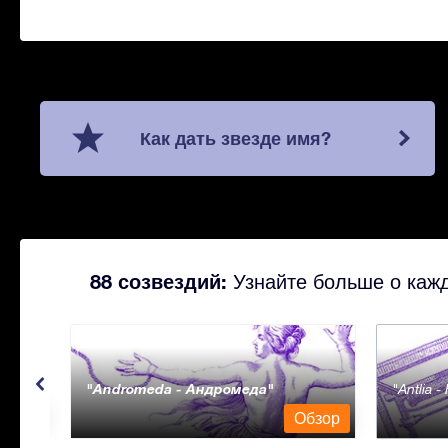
Как дать звезде имя?
88 созвездий:
Узнайте больше о кажд
Andromeda - Андромеда
Antlia 
бзор
Обзор