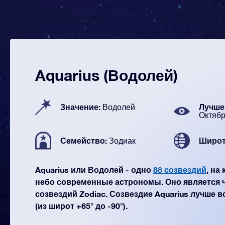
Aquarius (Водолей)
Значение:
Лучше 
Водолей
Октяб
Семейство:
Широт
Зодиак
Aquarius или Водолей - одно
88 созвездий
, на
небо современные астрономы. Оно является 
созвездий Zodiac. Созвездие Aquarius лучше в
(из широт +65° до -90°).