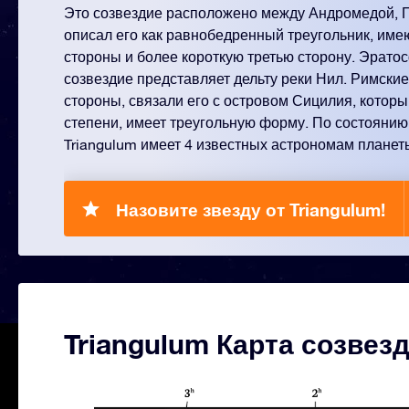
Это созвездие расположено между Андромедой, 
описал его как равнобедренный треугольник, им
стороны и более короткую третью сторону. Эрато
созвездие представляет дельту реки Нил. Римские
стороны, связали его с островом Сицилия, которы
степени, имеет треугольную форму. По состоянию 
Triangulum имеет 4 известных астрономам планет
Назовите звезду от Triangulum!
Triangulum Карта созвез