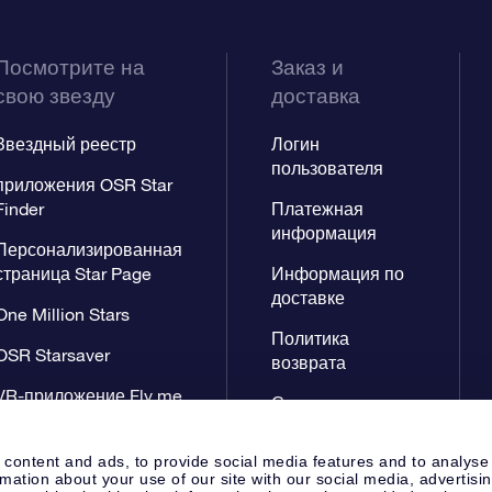
Посмотрите на
Заказ и
свою звезду
доставка
Звездный реестр
Логин
пользователя
приложения OSR Star
Finder
Платежная
информация
Персонализированная
страница Star Page
Информация по
доставке
One Million Stars
Политика
OSR Starsaver
возврата
VR-приложение Fly me
Созвездиях
to the stars
 content and ads, to provide social media features and to analyse
rmation about your use of our site with our social media, advertisi