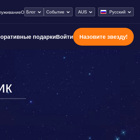
Блог
Событие
AUS
Русский
луживание
О
оративные подарки
Войти
Назовите звезду!
ик