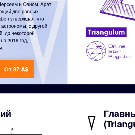
Персеем и Овном. Арат
еющий две равных
сфен утверждал, что
 астрономы, с другой
й, до некоторой
на 2016 год,
ы.
От 37 A$
дий
Главны
(Triang