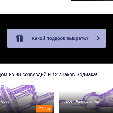
Какой подарок выбрать?
ом из 88 созвездий и 12 знаков Зодиака!
- Насос
Apus - Райская птица
Обзор