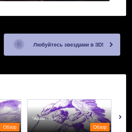
Любуйтесь звездами в 3D!
Aquila - Орел
Aqua
Обзор
Обзор