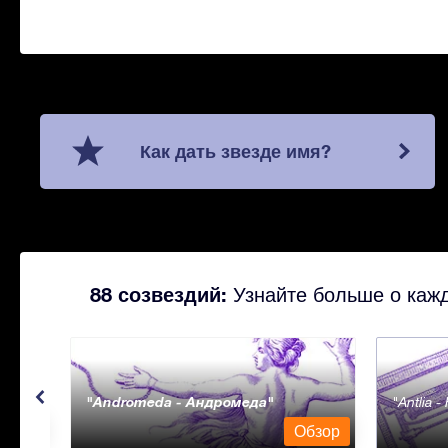
Как дать звезде имя?
88 созвездий:
Узнайте больше о кажд
Andromeda - Андромеда
Antlia 
бзор
Обзор