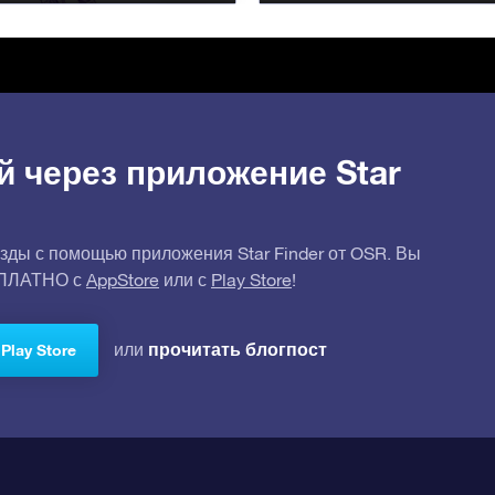
й через приложение Star
зды с помощью приложения Star Finder от OSR. Вы
СПЛАТНО с
AppStore
или с
Play Store
!
прочитать блогпост
или
Play Store