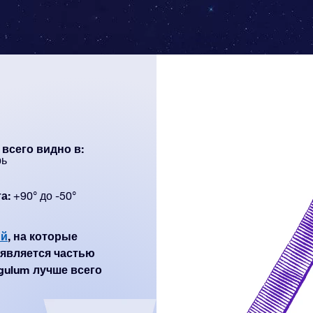
всего видно в:
рь
а:
+90° до -50°
ий
, на которые
является частью
gulum лучше всего