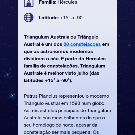
Família:
Hércules
Latitude:
+15° a -90°
Triangulum Australe ou Triângulo
Austral é um dos
88 constelacoes
em
que os astrónomos modernos
dividiram o céu. É parte do Hercules
família de constelações. Triangulum
Australe é melhor visto julho (das
latitudes +15° a -90°).
Petrus Plancius representou o moderno
Triângulo Austral em 1598 num globo.
As três estrelas principais de Triangulum
Australe são mais brilhantes do que o
seu homólogo de norte, apesar da
constelação ser mais pequena. Os