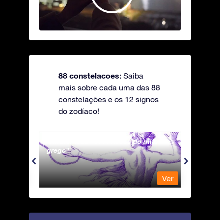
88 constelacoes:
Saiba
mais sobre cada uma das 88
constelações e os 12 signos
do zodíaco!
Andromeda - A Princesa do mito
Antli
grego
Ver
Ver