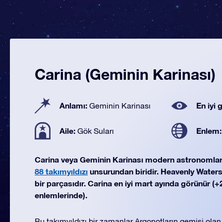
Carina (Geminin Karinası)
Anlamı:
En iyi
Geminin Karinası
Aile:
Enlem
Gök Suları
Carina veya Geminin Karinası modern astronomla
88 takımyıldızı
unsurundan biridir. Heavenly Waters 
bir parçasıdır. Carina en iyi mart ayında görünür (+2
enlemlerinde).
Bu takımyıldızı bir zamanlar Argonotların gemisi ola