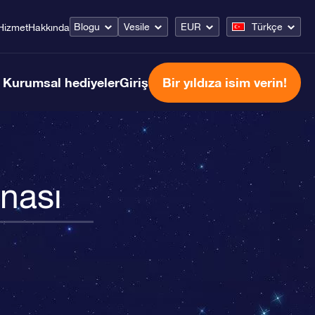
Blogu
Vesile
EUR
Türkçe
Hizmet
Hakkında
Kurumsal hediyeler
Giriş
Bir yıldıza isim verin!
inası