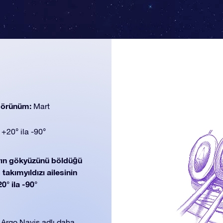
 görünüm:
Mart
:
+20° ila -90°
rın gökyüzünü böldüğü
takımyıldızı ailesinin
0° ila -90°
n Argo Navis adlı daha