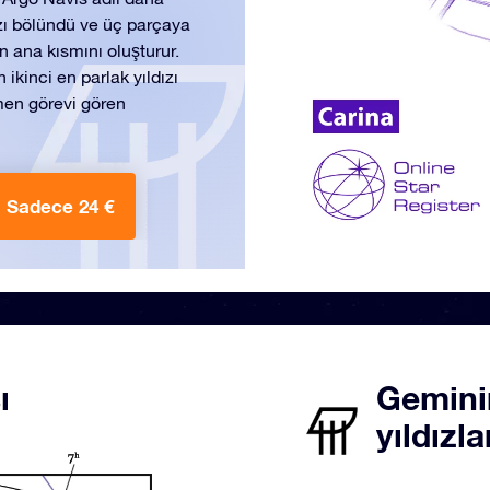
ızı bölündü ve üç parçaya
n ana kısmını oluşturur.
kinci en parlak yıldızı
en görevi gören
Sadece 24 €
ı
Geminin
yıldızla