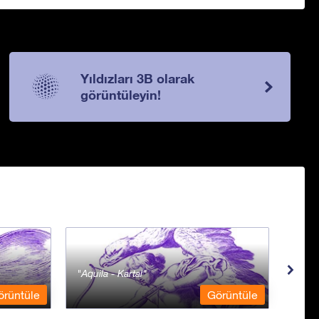
Yıldızları 3B olarak
görüntüleyin!
Aquila - Kartal
Aqua
örüntüle
Görüntüle