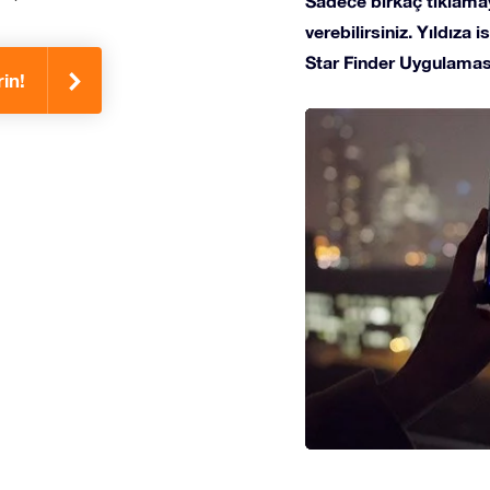
Sadece birkaç tıklamay
verebilirsiniz. Yıldıza
Star Finder Uygulaması
rin!