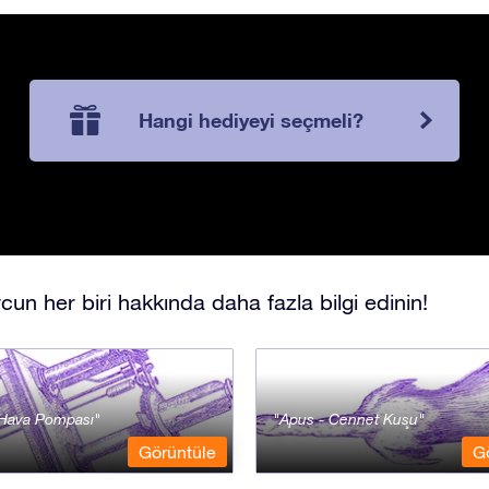
Hangi hediyeyi seçmeli?
cun her biri hakkında daha fazla bilgi edinin!
- Hava Pompası
Apus - Cennet Kuşu
Görüntüle
G