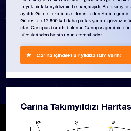
büyük bir takımyıldızının bir parçasıydı. Bu takımyıld
ayrıldı. Geminin karinasını temsil eden Karina gemini
Güneş’ten 13.600 kat daha parlak yanan, gökyüzünün i
olan Canopus burada bulunur. Canopus geminin düm
küreklerinden birinin ucunu temsil eder.
Carina içindeki bir yıldıza isim verin!
Carina Takımyıldızı Haritas