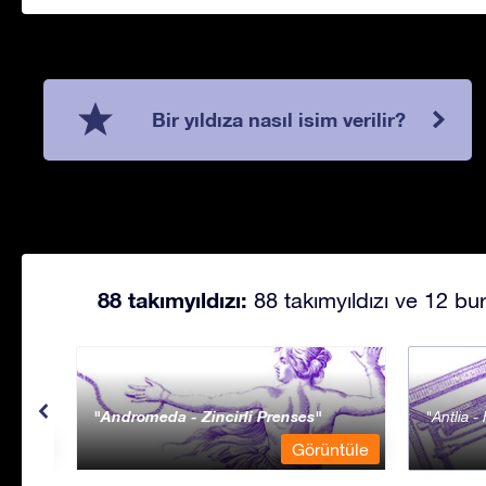
Bir yıldıza nasıl isim verilir?
88 takımyıldızı:
88 takımyıldızı ve 12 bur
Andromeda - Zincirli Prenses
Antlia 
ntüle
Görüntüle