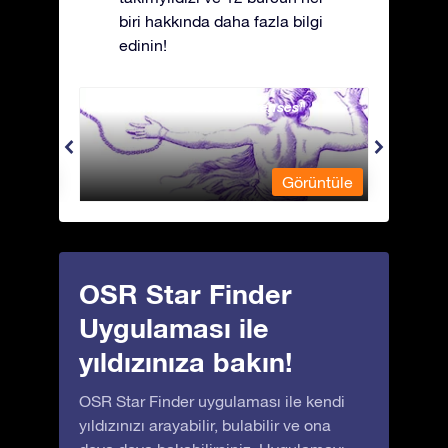
biri hakkında daha fazla bilgi
edinin!
Andromeda - Zincirli Prenses
Antli
üntüle
Görüntüle
OSR Star Finder
Uygulaması ile
yıldızınıza bakın!
OSR Star Finder uygulaması ile kendi
yıldızınızı arayabilir, bulabilir ve ona