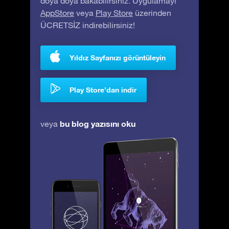
doya doya bakabilirsiniz. Uygulamayı
AppStore
veya
Play Store
üzerinden
ÜCRETSİZ indirebilirsiniz!
Yıldız Sayfanızı görüntüleyin
Play Store’dan indir
bu blog yazısını oku
veya