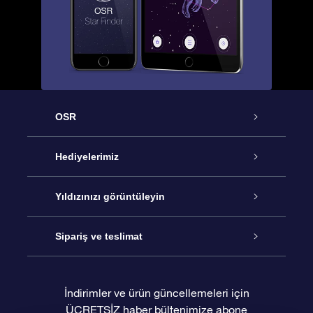
OSR
Hizmet
Hediyelerimiz
İletişim
Çevrimiçi Yıldız Hediyesi
Yıldızınızı görüntüleyin
Blogu
OSR Hediye Paketi
Star Register
Sipariş ve teslimat
Sıkça Sorulan Sorular
Muhteşem Yıldız Hediyesi
OSR Star Finder Uygulaması
Müşteri Girişi
İndirimler ve ürün güncellemeleri için
ÜCRETSİZ haber bültenimize abone
Değerlendirmeler