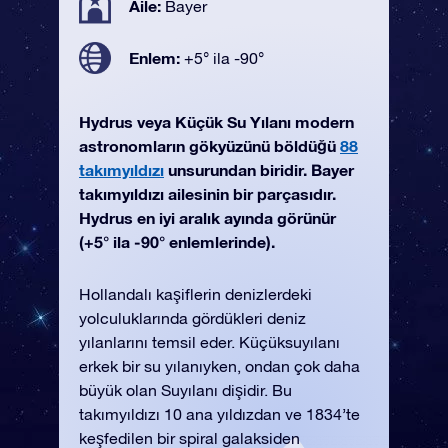
Aile:
Bayer
Enlem:
+5° ila -90°
Hydrus veya Küçük Su Yılanı modern
astronomların gökyüzünü böldüğü
88
takımyıldızı
unsurundan biridir. Bayer
takımyıldızı ailesinin bir parçasıdır.
Hydrus en iyi aralık ayında görünür
(+5° ila -90° enlemlerinde).
Hollandalı kaşiflerin denizlerdeki
yolculuklarında gördükleri deniz
yılanlarını temsil eder. Küçüksuyılanı
erkek bir su yılanıyken, ondan çok daha
büyük olan Suyılanı dişidir. Bu
takımyıldızı 10 ana yıldızdan ve 1834’te
keşfedilen bir spiral galaksiden