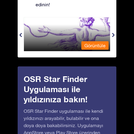
edinin!
Andromeda - Zincirli Prenses
Antli
üntüle
Görüntüle
OSR Star Finder
Uygulaması ile
yıldızınıza bakın!
OSR Star Finder uygulaması ile kendi
yıldızınızı arayabilir, bulabilir ve ona
doya doya bakabilirsiniz. Uygulamayı
AppStore
veya
Play Store
üzerinden