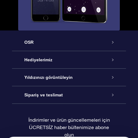
OSR
Hizmet
Hediyelerimiz
İletişim
Çevrimiçi Yıldız Hediyesi
Yıldızınızı görüntüleyin
Blogu
OSR Hediye Paketi
Star Register
Sipariş ve teslimat
Sıkça Sorulan Sorular
Muhteşem Yıldız Hediyesi
OSR Star Finder Uygulaması
Müşteri Girişi
İndirimler ve ürün güncellemeleri için
ÜCRETSİZ haber bültenimize abone
Değerlendirmeler
OSR Hediye Kartı
Kişiselleştirilmiş Yıldız Sayfası
Ödeme bilgileri
olun