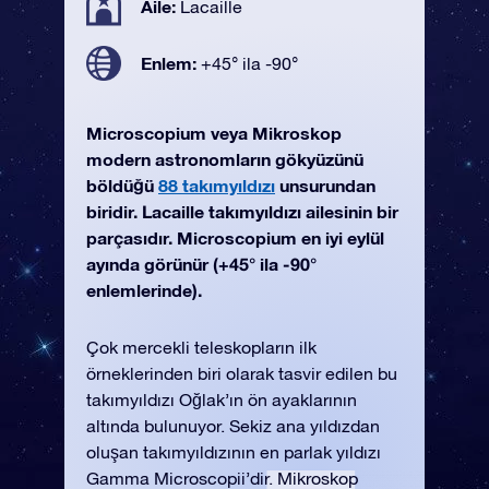
Aile:
Lacaille
Enlem:
+45° ila -90°
Microscopium veya Mikroskop
modern astronomların gökyüzünü
böldüğü
88 takımyıldızı
unsurundan
biridir. Lacaille takımyıldızı ailesinin bir
parçasıdır. Microscopium en iyi eylül
ayında görünür (+45° ila -90°
enlemlerinde).
Çok mercekli teleskopların ilk
örneklerinden biri olarak tasvir edilen bu
takımyıldızı Oğlak’ın ön ayaklarının
altında bulunuyor. Sekiz ana yıldızdan
oluşan takımyıldızının en parlak yıldızı
Gamma Microscopii’dir. Mikroskop