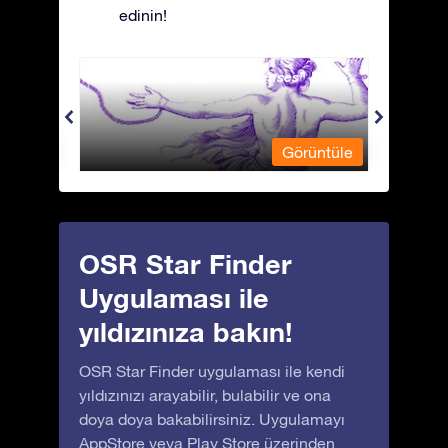
edinin!
Andromeda - Zincirli Prenses
Antli
üntüle
Görüntüle
OSR Star Finder
Uygulaması ile
yıldızınıza bakın!
OSR Star Finder uygulaması ile kendi
yıldızınızı arayabilir, bulabilir ve ona
doya doya bakabilirsiniz. Uygulamayı
AppStore
veya
Play Store
üzerinden