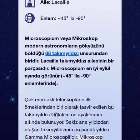
Aile:
Lacaille
Enlem:
+45° ila -90°
Microscopium veya Mikroskop
modern astronomların gökyüzünü
böldüğü
88 takımyıldızı
unsurundan
biridir. Lacaille takımyıldızı ailesinin bir
parçasıdır. Microscopium en iyi eylül
ayında görünür (+45° ila -90°
enlemlerinde).
Çok mercekli teleskopların ilk
örneklerinden biri olarak tasvir edilen bu
takımyıldızı Oğlak’ın ön ayaklarının
altında bulunuyor. Sekiz ana yıldızdan
oluşan takımyıldızının en parlak yıldızı
Gamma Microscopii’dir. Mikroskop