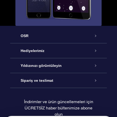
OSR
Hizmet
Hediyelerimiz
İletişim
Çevrimiçi Yıldız Hediyesi
Yıldızınızı görüntüleyin
Blogu
OSR Hediye Paketi
Star Register
Sipariş ve teslimat
Sıkça Sorulan Sorular
Muhteşem Yıldız Hediyesi
OSR Star Finder Uygulaması
Müşteri Girişi
İndirimler ve ürün güncellemeleri için
ÜCRETSİZ haber bültenimize abone
Değerlendirmeler
OSR Hediye Kartı
Kişiselleştirilmiş Yıldız Sayfası
Ödeme bilgileri
olun