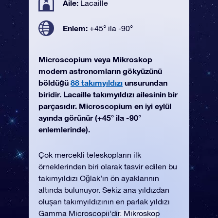
Aile:
Lacaille
Enlem:
+45° ila -90°
Microscopium veya Mikroskop
modern astronomların gökyüzünü
böldüğü
88 takımyıldızı
unsurundan
biridir. Lacaille takımyıldızı ailesinin bir
parçasıdır. Microscopium en iyi eylül
ayında görünür (+45° ila -90°
enlemlerinde).
Çok mercekli teleskopların ilk
örneklerinden biri olarak tasvir edilen bu
takımyıldızı Oğlak’ın ön ayaklarının
altında bulunuyor. Sekiz ana yıldızdan
oluşan takımyıldızının en parlak yıldızı
Gamma Microscopii’dir. Mikroskop