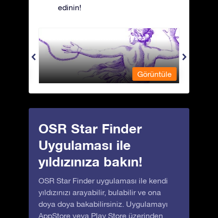
edinin!
Andromeda - Zincirli Prenses
Antli
üntüle
Görüntüle
OSR Star Finder
Uygulaması ile
yıldızınıza bakın!
OSR Star Finder uygulaması ile kendi
yıldızınızı arayabilir, bulabilir ve ona
doya doya bakabilirsiniz. Uygulamayı
AppStore
veya
Play Store
üzerinden