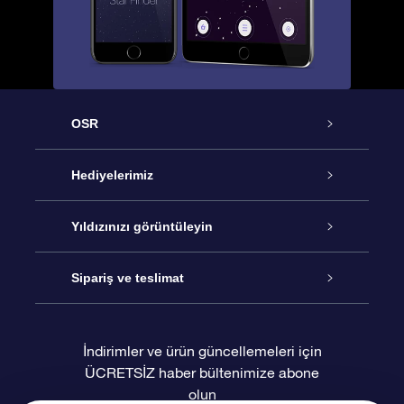
OSR
Hizmet
Hediyelerimiz
İletişim
Çevrimiçi Yıldız Hediyesi
Yıldızınızı görüntüleyin
Blogu
OSR Hediye Paketi
Star Register
Sipariş ve teslimat
Sıkça Sorulan Sorular
Muhteşem Yıldız Hediyesi
OSR Star Finder Uygulaması
Müşteri Girişi
İndirimler ve ürün güncellemeleri için
ÜCRETSİZ haber bültenimize abone
Değerlendirmeler
OSR Hediye Kartı
Kişiselleştirilmiş Yıldız Sayfası
Ödeme bilgileri
olun