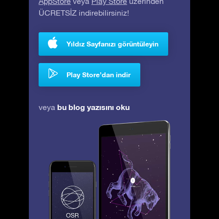
AppStore
veya
Play Store
üzerinden
ÜCRETSİZ indirebilirsiniz!
Yıldız Sayfanızı görüntüleyin
Play Store’dan indir
bu blog yazısını oku
veya