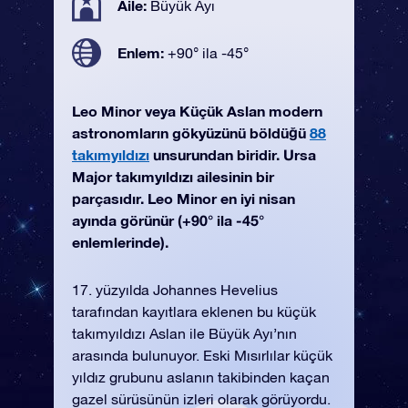
Aile:
Büyük Ayı
Enlem:
+90° ila -45°
Leo Minor veya Küçük Aslan modern
astronomların gökyüzünü böldüğü
88
takımyıldızı
unsurundan biridir. Ursa
Major takımyıldızı ailesinin bir
parçasıdır. Leo Minor en iyi nisan
ayında görünür (+90° ila -45°
enlemlerinde).
17. yüzyılda Johannes Hevelius
tarafından kayıtlara eklenen bu küçük
takımyıldızı Aslan ile Büyük Ayı’nın
arasında bulunuyor. Eski Mısırlılar küçük
yıldız grubunu aslanın takibinden kaçan
gazel sürüsünün izleri olarak görüyordu.