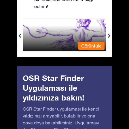
edinin!
Andromeda - Zincirli Prenses
Antli
üntüle
Görüntüle
OSR Star Finder
Uygulaması ile
yıldızınıza bakın!
OSR Star Finder uygulaması ile kendi
yıldızınızı arayabilir, bulabilir ve ona
doya doya bakabilirsiniz. Uygulamayı