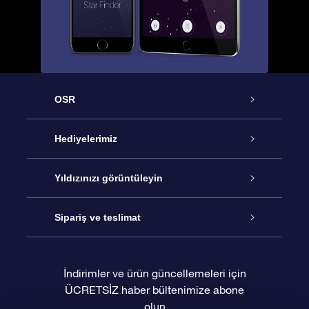
OSR
Hizmet
Hediyelerimiz
İletişim
Çevrimiçi Yıldız Hediyesi
Yıldızınızı görüntüleyin
Blogu
OSR Hediye Paketi
Star Register
Sipariş ve teslimat
Sıkça Sorulan Sorular
Muhteşem Yıldız Hediyesi
OSR Star Finder Uygulaması
Müşteri Girişi
İndirimler ve ürün güncellemeleri için
ÜCRETSİZ haber bültenimize abone
Değerlendirmeler
OSR Hediye Kartı
Kişiselleştirilmiş Yıldız Sayfası
Ödeme bilgileri
olun