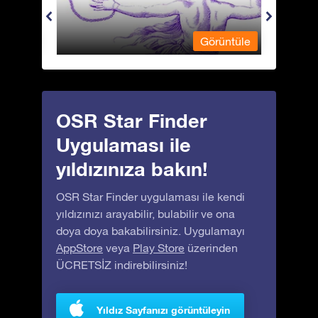
üntüle
Görüntüle
OSR Star Finder
Uygulaması ile
yıldızınıza bakın!
OSR Star Finder uygulaması ile kendi
yıldızınızı arayabilir, bulabilir ve ona
doya doya bakabilirsiniz. Uygulamayı
AppStore
veya
Play Store
üzerinden
ÜCRETSİZ indirebilirsiniz!
Yıldız Sayfanızı görüntüleyin