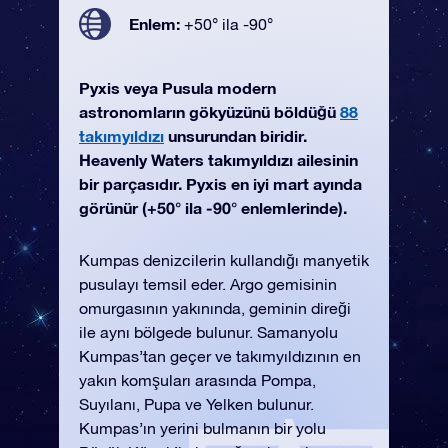
Enlem:
+50° ila -90°
Pyxis veya Pusula modern
astronomların gökyüzünü böldüğü
88
takımyıldızı
unsurundan biridir.
Heavenly Waters takımyıldızı ailesinin
bir parçasıdır. Pyxis en iyi mart ayında
görünür (+50° ila -90° enlemlerinde).
Kumpas denizcilerin kullandığı manyetik
pusulayı temsil eder. Argo gemisinin
omurgasının yakınında, geminin direği
ile aynı bölgede bulunur. Samanyolu
Kumpas’tan geçer ve takımyıldızının en
yakın komşuları arasında Pompa,
Suyılanı, Pupa ve Yelken bulunur.
Kumpas’ın yerini bulmanın bir yolu