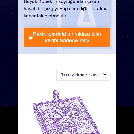
Büyük Köpek’in kuyruğundan çıkan
hayali bir çizgiyi Pupa’nın diğer tarafına
kadar takip etmektir.
Pyxis içindeki bir yıldıza isim
verin!
Sadece 29 $
Takımyıldızınızı seçin