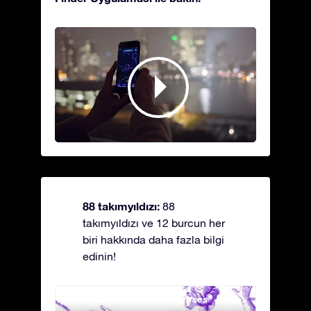
88 takımyıldızı:
88
takımyıldızı ve 12 burcun her
biri hakkında daha fazla bilgi
edinin!
Andromeda - Zincirli Prenses
Antli