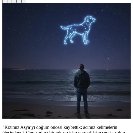
"Kızımız Asya’yı doğum öncesi kaybettik; acımız kelimelerin
ötesindeydi. Onun adına bir yıldıza isim vermek bize sessiz, sakin