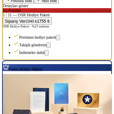
Previous slide
Next slide
Detayları göster
En Popüler
1 / 11 — OSR Hediye Paketi
Sipariş Ver
1755 ₺
2340 ₺
OSR Hediye Paketi - %25 indirim
Premium hediye paketi
Takipli gönderim
İndirmeler dahil
Platin Hediye Paketi