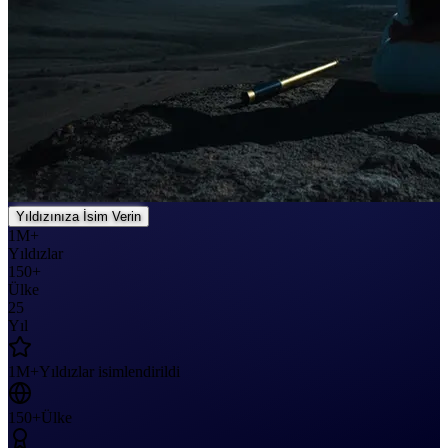
Yıldızınıza İsim Verin
1M+
Yıldızlar
150+
Ülke
25
Yıl
1M+
Yıldızlar isimlendirildi
150+
Ülke