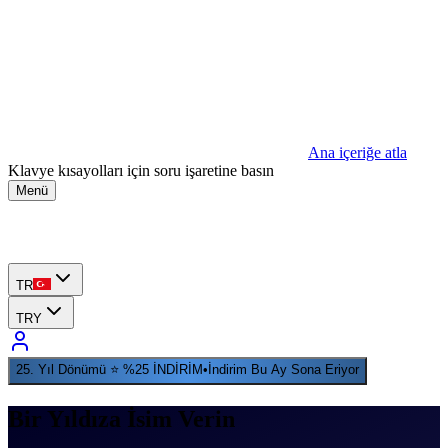
Ana içeriğe atla
Klavye kısayolları için soru işaretine basın
Menü
TR
TRY
25. Yıl Dönümü ⭐ %25 İNDİRİM
•
İndirim Bu Ay Sona Eriyor
Bir Yıldıza İsim Verin