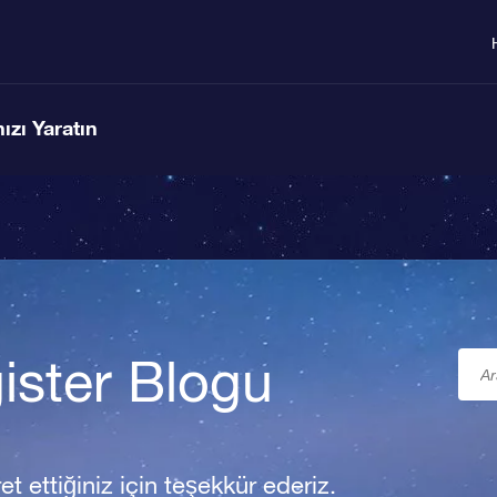
ızı Yaratın
ister Blogu
t ettiğiniz için teşekkür ederiz.