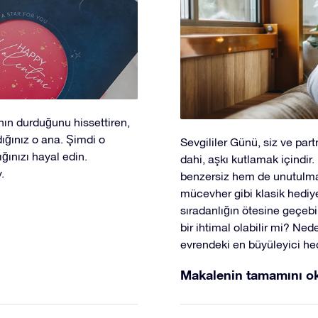
ın durduğunu hissettiren,
ığınız o ana. Şimdi o
Sevgililer Günü, siz ve part
ğınızı hayal edin.
dahi, aşkı kutlamak içindir
.
benzersiz hem de unutulmaz 
mücevher gibi klasik hediye
sıradanlığın ötesine geçebil
bir ihtimal olabilir mi? Ne
evrendeki en büyüleyici hed
Makalenin tamamını o