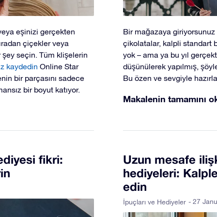
veya eşinizi gerçekten
Bir mağazaya giriyorsunuz v
sıradan çiçekler veya
çikolatalar, kalpli standart 
r şey seçin. Tüm klişelerin
yok – ama ya bu yıl gerçekt
ız kaydedin
Online Star
düşünülerek yapılmış, şöyle
enin bir parçasını sadece
Bu özen ve sevgiyle hazırla
ansız bir boyut katıyor.
Makalenin tamamını o
diyesi fikri:
Uzun mesafe ilişk
in
hediyeleri: Kalple
edin
- 27 Jan
İpuçları ve Hediyeler