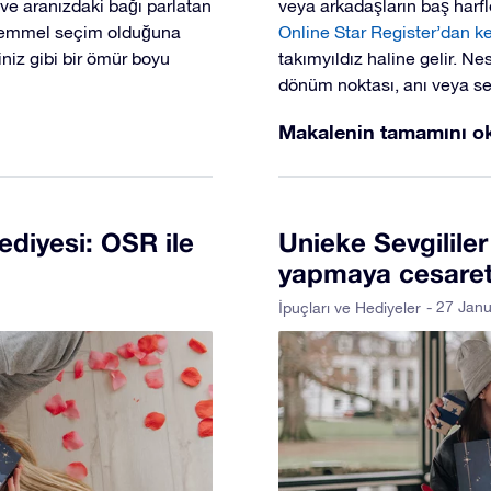
ve aranızdaki bağı parlatan
veya arkadaşların baş harfle
mükemmel seçim olduğuna
Online Star Register’dan ke
kiniz gibi bir ömür boyu
takımyıldız haline gelir. Ne
dönüm noktası, anı veya se
Makalenin tamamını o
ediyesi: OSR ile
Unieke Sevgililer
yapmaya cesaret
- 27 Jan
İpuçları ve Hediyeler