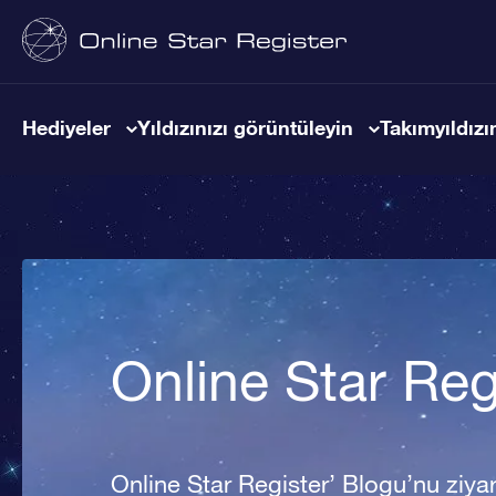
Hediyeler
Yıldızınızı görüntüleyin
Takımyıldızın
Online Star Reg
Online Star Register’ Blogu’nu ziyare