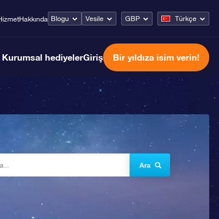
Blogu
Vesile
GBP
Türkçe
Hizmet
Hakkında
Kurumsal hediyeler
Giriş
Bir yıldıza isim verin!
Ara