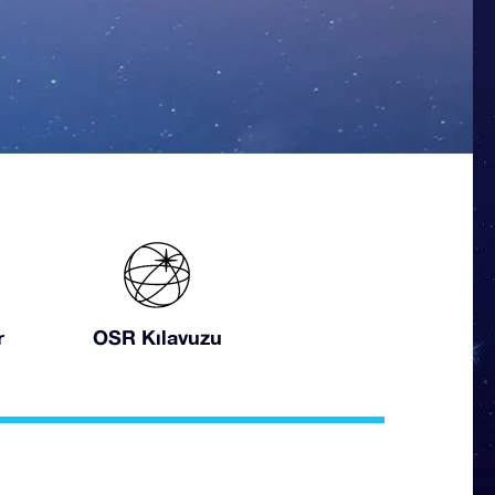
r
OSR Kılavuzu