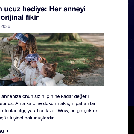
n ucuz hediye: Her anneyi
ijinal fikir
l 2026
 annenize onun sizin için ne kadar değerli
sunuz. Ama kalbine dokunmak için pahalı bir
li olan ilgi, yaratıcılık ve “Wow, bu gerçekten
üçük kişisel dokunuşlardır.
ku