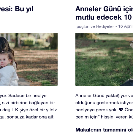
si: Bu yıl
Anneler Günü içi
mutlu edecek 10 or
- 16 Apri
İpuçları ve Hediyeler
üyür. Sadece bir hediye
Anneler Günü yaklaşıyor ve
, sizi birbirine bağlayan bir
olduğunu göstermek istiyor
eğil. Kişiye özel bir yıldız
hediyeye gerek yok! 💖 Önem
ygu, sonsuza kadar ona ait
benim için” hissini veren k
Makalenin tamamını o