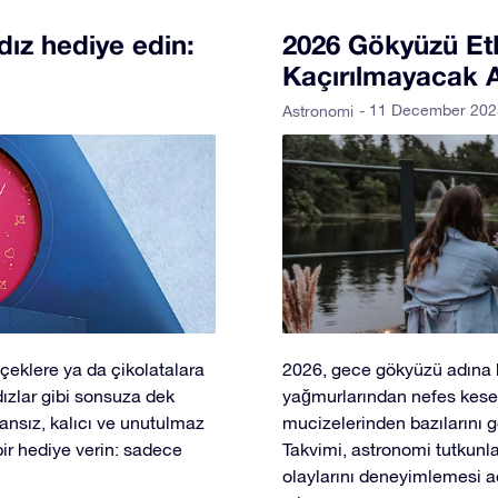
ldız hediye edin:
2026 Gökyüzü Etki
Kaçırılmayacak A
- 11 December 202
Astronomi
içeklere ya da çikolatalara
2026, gece gökyüzü adına b
ızlar gibi sonsuza dek
yağmurlarından nefes kese
ansız, kalıcı ve unutulmaz
mucizelerinden bazılarını 
bir hediye verin: sadece
Takvimi, astronomi tutkunl
olaylarını deneyimlemesi a