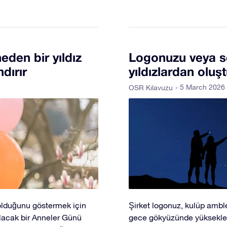
eden bir yıldız
Logonuzu veya 
dırır
yıldızlardan oluş
- 5 March 2026
OSR Kılavuzu
olduğunu göstermek için
Şirket logonuz, kulüp amble
lacak bir Anneler Günü
gece gökyüzünde yükseklere 