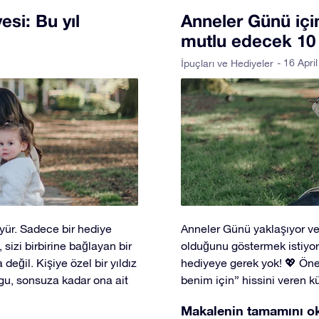
si: Bu yıl
Anneler Günü içi
mutlu edecek 10 or
- 16 Apri
İpuçları ve Hediyeler
üyür. Sadece bir hediye
Anneler Günü yaklaşıyor ve
, sizi birbirine bağlayan bir
olduğunu göstermek istiyor
eğil. Kişiye özel bir yıldız
hediyeye gerek yok! 💖 Önem
ygu, sonsuza kadar ona ait
benim için” hissini veren k
Makalenin tamamını o