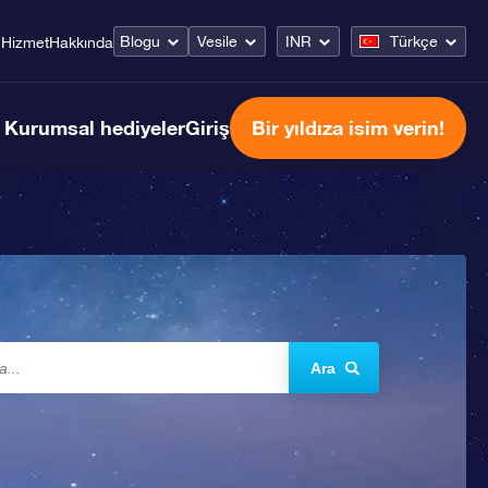
Blogu
Vesile
INR
Türkçe
Hizmet
Hakkında
Kurumsal hediyeler
Giriş
Bir yıldıza isim verin!
Ara