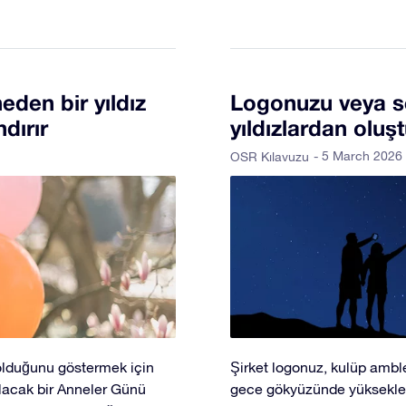
eden bir yıldız
Logonuzu veya 
dırır
yıldızlardan oluş
- 5 March 2026
OSR Kılavuzu
olduğunu göstermek için
Şirket logonuz, kulüp amble
lacak bir Anneler Günü
gece gökyüzünde yükseklere 