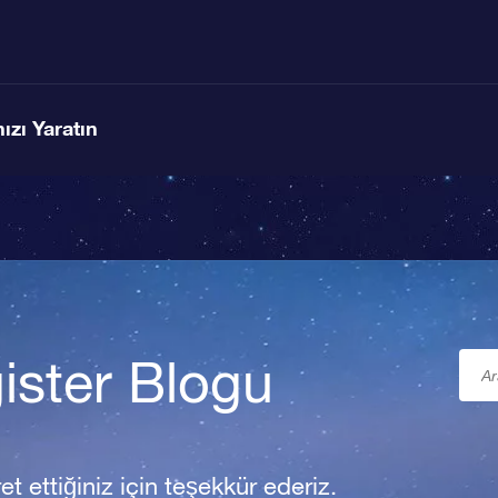
ızı Yaratın
ister Blogu
t ettiğiniz için teşekkür ederiz.