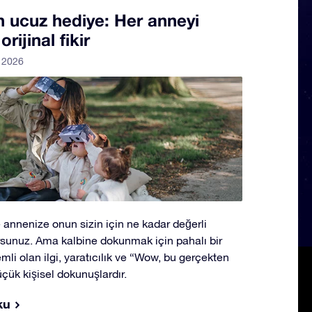
n ucuz hediye: Her anneyi
ijinal fikir
l 2026
 annenize onun sizin için ne kadar değerli
sunuz. Ama kalbine dokunmak için pahalı bir
li olan ilgi, yaratıcılık ve “Wow, bu gerçekten
üçük kişisel dokunuşlardır.
ku