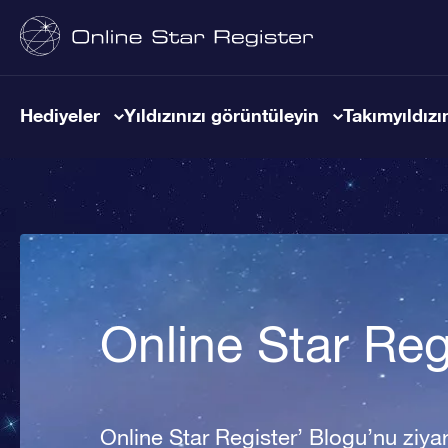
Hediyeler
Yıldızınızı görüntüleyin
Takımyıldızın
Online Star Reg
Online Star Register’ Blogu’nu ziyare