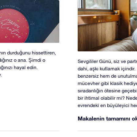
ın durduğunu hissettiren,
ığınız o ana. Şimdi o
Sevgililer Günü, siz ve part
ğınızı hayal edin.
dahi, aşkı kutlamak içindir
.
benzersiz hem de unutulmaz 
mücevher gibi klasik hediye
sıradanlığın ötesine geçebil
bir ihtimal olabilir mi? Ne
evrendeki en büyüleyici hed
Makalenin tamamını o