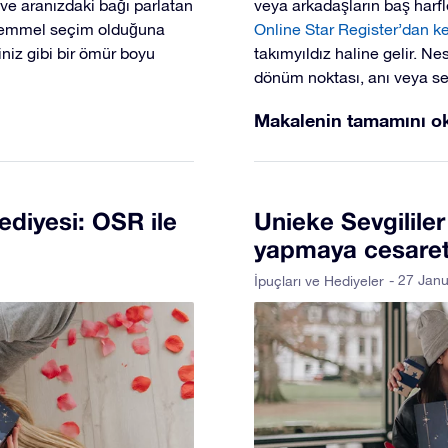
ve aranızdaki bağı parlatan
veya arkadaşların baş harfle
mükemmel seçim olduğuna
Online Star Register’dan ke
kiniz gibi bir ömür boyu
takımyıldız haline gelir. Ne
dönüm noktası, anı veya se
Makalenin tamamını o
ediyesi: OSR ile
Unieke Sevgililer
yapmaya cesaret
- 27 Jan
İpuçları ve Hediyeler