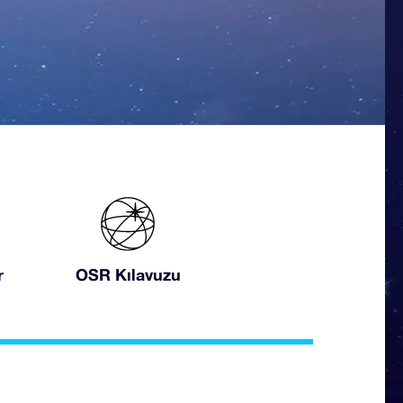
r
OSR Kılavuzu