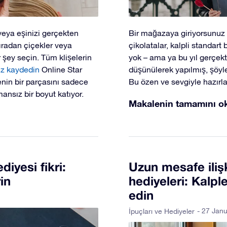
veya eşinizi gerçekten
Bir mağazaya giriyorsunuz v
sıradan çiçekler veya
çikolatalar, kalpli standart 
r şey seçin. Tüm klişelerin
yok – ama ya bu yıl gerçekt
ız kaydedin
Online Star
düşünülerek yapılmış, şöyle
enin bir parçasını sadece
Bu özen ve sevgiyle hazırla
ansız bir boyut katıyor.
Makalenin tamamını o
diyesi fikri:
Uzun mesafe ilişk
in
hediyeleri: Kalple
edin
- 27 Jan
İpuçları ve Hediyeler