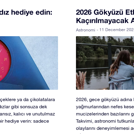
ldız hediye edin:
2026 Gökyüzü Etki
Kaçırılmayacak A
- 11 December 202
Astronomi
içeklere ya da çikolatalara
2026, gece gökyüzü adına b
ızlar gibi sonsuza dek
yağmurlarından nefes kese
ansız, kalıcı ve unutulmaz
mucizelerinden bazılarını 
bir hediye verin: sadece
Takvimi, astronomi tutkunl
olaylarını deneyimlemesi a