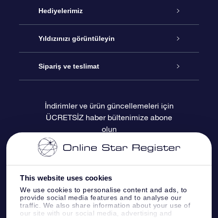
Hizmet
Hediyelerimiz
İletişim
Çevrimiçi Yıldız Hediyesi
Yıldızınızı görüntüleyin
Blogu
OSR Hediye Paketi
Star Register
Sipariş ve teslimat
Sıkça Sorulan Sorular
Muhteşem Yıldız Hediyesi
OSR Star Finder Uygulaması
Müşteri Girişi
İndirimler ve ürün güncellemeleri için
ÜCRETSİZ haber bültenimize abone
Değerlendirmeler
OSR Hediye Kartı
Kişiselleştirilmiş Yıldız Sayfası
Ödeme bilgileri
olun
Kurumsal hediyeler
Bir Milyon Yıldız
Sevkiyat bilgileri
OSR Starsaver
İade Politikası
This website uses cookies
We use cookies to personalise content and ads, to
provide social media features and to analyse our
Fly me to the stars VR sanal gerçeklik
Takımyıldızı
traffic. We also share information about your use of
uygulaması
our site with our social media, advertising and