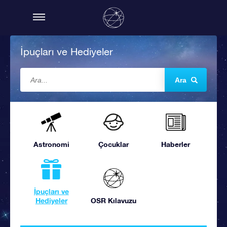
İpuçları ve Hediyeler
Ara
Astronomi
Çocuklar
Haberler
İpuçları ve
Hediyeler
OSR Kılavuzu