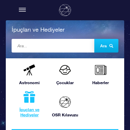
İpuçları ve Hediyeler
Ara
Astronomi
Çocuklar
Haberler
İpuçları ve
Hediyeler
OSR Kılavuzu