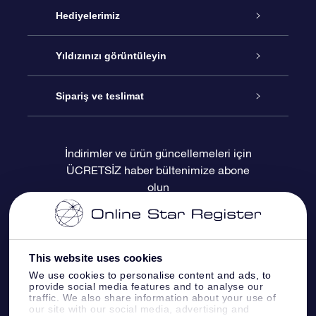
Hizmet
Hediyelerimiz
İletişim
Çevrimiçi Yıldız Hediyesi
Yıldızınızı görüntüleyin
Blogu
OSR Hediye Paketi
Star Register
Sipariş ve teslimat
Sıkça Sorulan Sorular
Muhteşem Yıldız Hediyesi
OSR Star Finder Uygulaması
Müşteri Girişi
İndirimler ve ürün güncellemeleri için
ÜCRETSİZ haber bültenimize abone
Değerlendirmeler
OSR Hediye Kartı
Kişiselleştirilmiş Yıldız Sayfası
Ödeme bilgileri
olun
Kurumsal hediyeler
Bir Milyon Yıldız
Sevkiyat bilgileri
OSR Starsaver
İade Politikası
This website uses cookies
We use cookies to personalise content and ads, to
provide social media features and to analyse our
Fly me to the stars VR sanal gerçeklik
Takımyıldızı
traffic. We also share information about your use of
uygulaması
our site with our social media, advertising and