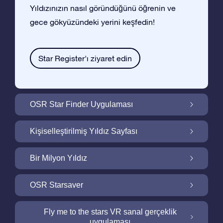
Yıldızınızın nasıl göründüğünü öğrenin ve
gece gökyüzündeki yerini keşfedin!
Star Register'ı ziyaret edin
OSR Star Finder Uygulaması
OSR Star Finder Uygulaması ile Gece
Kişiselleştirilmiş Yıldız Sayfası
Gökyüzünde Kendi Yıldızınızı Bulun
Ucretsiz Yıldız Sayfası ile Yıldız Hediyenizi
Bir Milyon Yıldız
Kişiselleştirin
Bir Milyon Yıldız Galaktik Mahallemizi
OSR Starsaver
Keşfedin
Ekranınızı OSR Starsaver ile aydınlatın
Fly me to the stars VR sanal gerçeklik
uygulaması