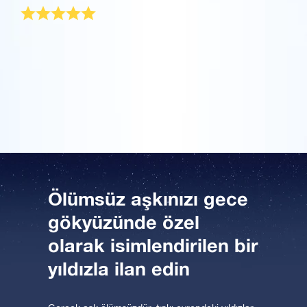
Uygulamayı şimdi indirin ve yıldızlara uçun!
Bir Milyon Yıldız'ı ziyaret edin
Sevgilime hediye almak her sene başımı ağrıtan bir
durum. Neyse ki şansım yaver gitti ve gazetede yıldız
VR sanal gerçeklikle evreni keşfedin
hediye etmekle ilgili bir yazıya denk geldim! Sevgilime
vereceğim bu kusursuz hediyeyi bulmuş oldum ve
hemen bir yıldız kaydettirdim.
AppStore (iOS)
Play Store (Android)
Ölümsüz aşkınızı gece
gökyüzünde özel
olarak isimlendirilen bir
yıldızla ilan edin