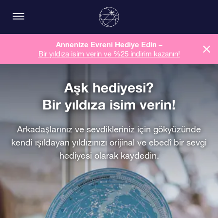
Annenize Evreni Hediye Edin –
Bir yıldıza isim verin ve %25 indirim kazanın!
Aşk hediyesi?
Bir yıldıza isim verin!
Arkadaşlarınız ve sevdikleriniz için gökyüzünde
kendi ışıldayan yıldızınızı orijinal ve ebedî bir sevgi
hediyesi olarak kaydedin.