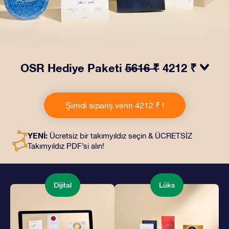
OSR Hediye Paketi
5616 ₹
4212 ₹
OSR Hediye Paketimiz ile gözleri kamaştırın! Güzel bir
zarf içinde kişiye özel hazırlanan belgelerin seçtiğiniz
Şimdi sipariş verin 4212 ₹ !
adrese teslimatı ile çevrimiçi belgeler ve uygulamalara
erişim imkanı bu pakete dahildir. Bu, arkadaşlarınıza ve
sevdiklerinize kalıcı bir hediye vermenin büyüleyici bir
YENİ:
Ücretsiz bir takımyıldız seçin & ÜCRETSİZ
yoludur.
Takımyıldız PDF’si alın!
Dijital
Lüks