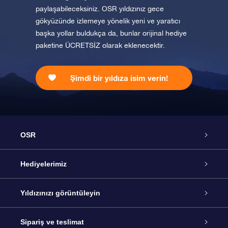
paylaşabileceksiniz. OSR yıldızınız gece
gökyüzünde izlemeye yönelik yeni ve yaratıcı
başka yollar buldukça da, bunlar orijinal hediye
paketine ÜCRETSİZ olarak eklenecektir.
Şimdi bir yıldıza isim verin!
OSR
Hizmet
Hediyelerimiz
İletişim
Çevrimiçi Yıldız Hediyesi
Yıldızınızı görüntüleyin
Blogu
OSR Hediye Paketi
Star Register
Sipariş ve teslimat