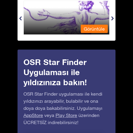
Andromeda - Zincirli Prenses
Antli
üntüle
Görüntüle
OSR Star Finder
Uygulaması ile
yıldızınıza bakın!
OSR Star Finder uygulaması ile kendi
yıldızınızı arayabilir, bulabilir ve ona
doya doya bakabilirsiniz. Uygulamayı
AppStore
veya
Play Store
üzerinden
ÜCRETSİZ indirebilirsiniz!