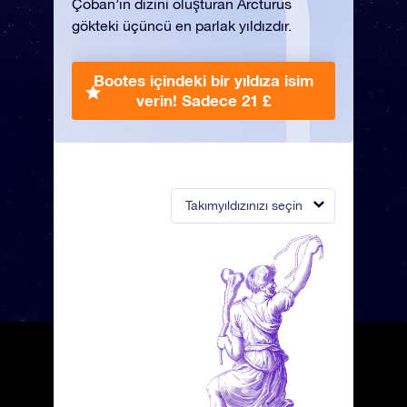
Çoban’ın dizini oluşturan Arcturus
gökteki üçüncü en parlak yıldızdır.
Bootes içindeki bir yıldıza isim
verin!
Sadece 21 £
Takımyıldızınızı seçin