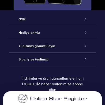
OSR
Hizmet
Hediyelerimiz
İletişim
Çevrimiçi Yıldız Hediyesi
Yıldızınızı görüntüleyin
Blogu
OSR Hediye Paketi
Star Register
Sipariş ve teslimat
Sıkça Sorulan Sorular
Muhteşem Yıldız Hediyesi
OSR Star Finder Uygulaması
Müşteri Girişi
İndirimler ve ürün güncellemeleri için
ÜCRETSİZ haber bültenimize abone
Değerlendirmeler
OSR Hediye Kartı
Kişiselleştirilmiş Yıldız Sayfası
Ödeme bilgileri
olun
Kurumsal hediyeler
Bir Milyon Yıldız
Sevkiyat bilgileri