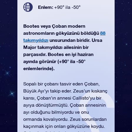
Enlem:
+90° ila -50°
Bootes veya Çoban modern
astronomların gökyüzünü böldüğü
88
takımyıldızı
unsurundan biridir. Ursa
Major takımyıldızı ailesinin bir
parçasıdır. Bootes en iyi haziran
ayında görünür (+90° ila -50°
enlemlerinde).
Sopalı bir çobanı tasvir eden Çoban,
Büyük Ayı’yı takip eder. Zeus’un kıskanç
karısı, Çoban’ın annesi Callisto’yu bir
ayıya dönüştürmüştü. Çoban annesinin
ayı olduğunu bilmiyordu ve onu
ormanda kovalıyordu. Zeus sorunlardan
kaçınmak için onları gökyüzüne koydu.