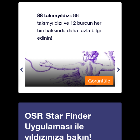
88 takımyıldızı:
88
takımyıldızı ve 12 burcun her
biri hakkında daha fazla bilgi
edinin!
Andromeda - Zincirli Prenses
Antli
üntüle
Görüntüle
OSR Star Finder
Uygulaması ile
yıldızınıza bakın!