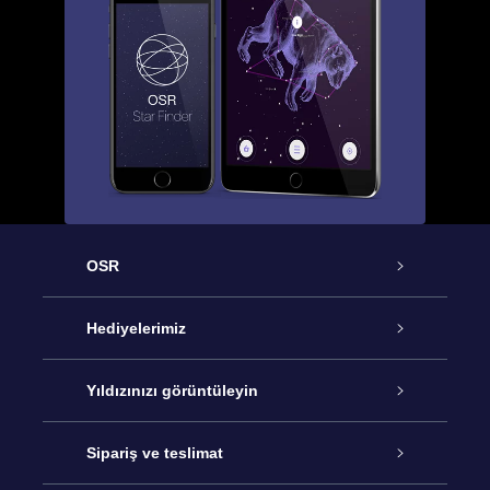
OSR
Hizmet
Hediyelerimiz
İletişim
Çevrimiçi Yıldız Hediyesi
Yıldızınızı görüntüleyin
Blogu
OSR Hediye Paketi
Star Register
Sipariş ve teslimat