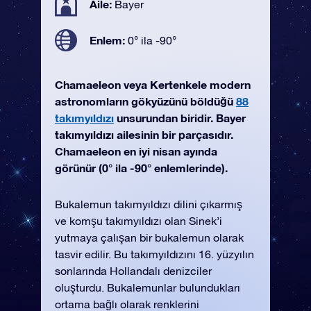
Aile:
Bayer
Enlem:
0° ila -90°
Chamaeleon veya Kertenkele modern
astronomların gökyüzünü böldüğü
88
takımyıldızı
unsurundan biridir. Bayer
takımyıldızı ailesinin bir parçasıdır.
Chamaeleon en iyi nisan ayında
görünür (0° ila -90° enlemlerinde).
Bukalemun takımyıldızı dilini çıkarmış
ve komşu takımyıldızı olan Sinek’i
yutmaya çalışan bir bukalemun olarak
tasvir edilir. Bu takımyıldızını 16. yüzyılın
sonlarında Hollandalı denizciler
oluşturdu. Bukalemunlar bulundukları
ortama bağlı olarak renklerini