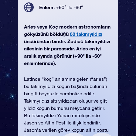
Enlem:
+90° ila -60°
Aries veya Koç modern astronomların
gökyüzünü böldüğü
88 takımyıldızı
unsurundan biridir. Zodiac takımyıldızı
ailesinin bir parçasıdır. Aries en iyi
aralık ayında görünür (+90° ila -60°
enlemlerinde).
Latince “koç” anlamına gelen (“aries”)
bu takımyıldızı koçun başında bulunan
bir çift boynuzla sembolize edilir.
Takımyıldızı altı yıldızdan oluşur ve çift
yıldız koçun burnunu meydana getirir.
Bu takımyıldızı Yunan mitolojisinde
Jason ve Altın Post ile ilişkilendirilir.
Jason’a verilen görev koçun altın postu