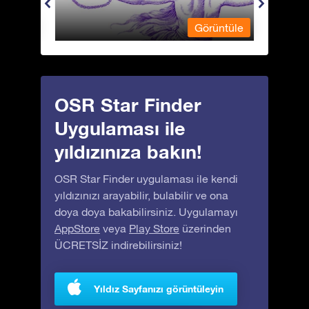
üntüle
Görüntüle
OSR Star Finder
Uygulaması ile
yıldızınıza bakın!
OSR Star Finder uygulaması ile kendi
yıldızınızı arayabilir, bulabilir ve ona
doya doya bakabilirsiniz. Uygulamayı
AppStore
veya
Play Store
üzerinden
ÜCRETSİZ indirebilirsiniz!
Yıldız Sayfanızı görüntüleyin