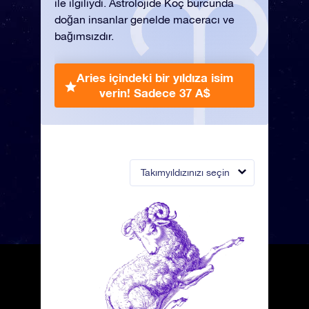
ile ilgiliydi. Astrolojide Koç burcunda
doğan insanlar genelde maceracı ve
bağımsızdır.
Aries içindeki bir yıldıza isim
verin!
Sadece 37 A$
Takımyıldızınızı seçin