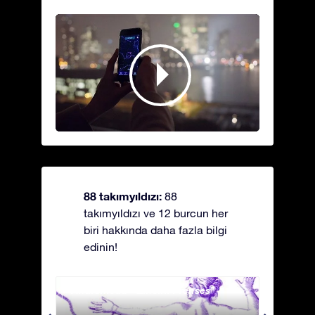
88 takımyıldızı:
88
takımyıldızı ve 12 burcun her
biri hakkında daha fazla bilgi
edinin!
Andromeda - Zincirli Prenses
Antli