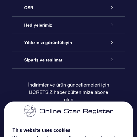
OSR
Hizmet
Hediyelerimiz
İletişim
Çevrimiçi Yıldız Hediyesi
Yıldızınızı görüntüleyin
Blogu
OSR Hediye Paketi
Star Register
Sipariş ve teslimat
Sıkça Sorulan Sorular
Muhteşem Yıldız Hediyesi
OSR Star Finder Uygulaması
Müşteri Girişi
İndirimler ve ürün güncellemeleri için
ÜCRETSİZ haber bültenimize abone
Değerlendirmeler
OSR Hediye Kartı
Kişiselleştirilmiş Yıldız Sayfası
Ödeme bilgileri
olun
Kurumsal hediyeler
Bir Milyon Yıldız
Sevkiyat bilgileri
OSR Starsaver
İade Politikası
This website uses cookies