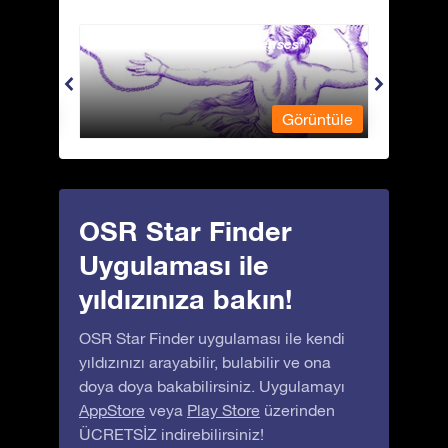
Andromeda - Zincirli Prenses
Antli
üntüle
Görüntüle
OSR Star Finder
Uygulaması ile
yıldızınıza bakın!
OSR Star Finder uygulaması ile kendi
yıldızınızı arayabilir, bulabilir ve ona
doya doya bakabilirsiniz. Uygulamayı
AppStore
veya
Play Store
üzerinden
ÜCRETSİZ indirebilirsiniz!