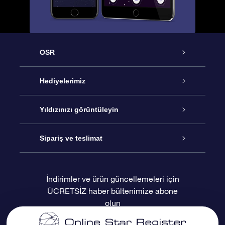
OSR
Hizmet
Hediyelerimiz
İletişim
Çevrimiçi Yıldız Hediyesi
Yıldızınızı görüntüleyin
Blogu
OSR Hediye Paketi
Star Register
Sipariş ve teslimat
Sıkça Sorulan Sorular
Muhteşem Yıldız Hediyesi
OSR Star Finder Uygulaması
Müşteri Girişi
İndirimler ve ürün güncellemeleri için
ÜCRETSİZ haber bültenimize abone
Değerlendirmeler
OSR Hediye Kartı
Kişiselleştirilmiş Yıldız Sayfası
Ödeme bilgileri
olun
Kurumsal hediyeler
Bir Milyon Yıldız
Sevkiyat bilgileri