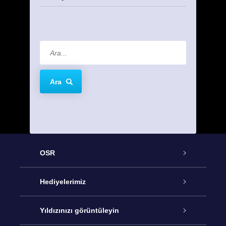
Ara
OSR
Hizmet
Hediyelerimiz
İletişim
Çevrimiçi Yıldız Hediyesi
Yıldızınızı görüntüleyin