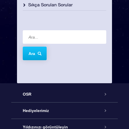
Sıkça Sorulan Sorular
Ara
OSR
Hizmet
Hediyelerimiz
İletişim
Çevrimiçi Yıldız Hediyesi
Yıldızınızı görüntüleyin