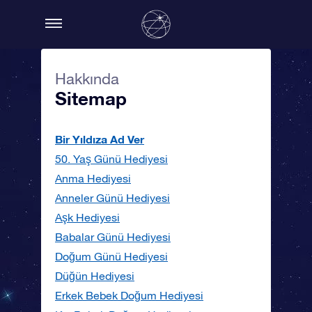
Hakkında
Sitemap
Bir Yıldıza Ad Ver
50. Yaş Günü Hediyesi
Anma Hediyesi
Anneler Günü Hediyesi
Aşk Hediyesi
Babalar Günü Hediyesi
Doğum Günü Hediyesi
Düğün Hediyesi
Erkek Bebek Doğum Hediyesi