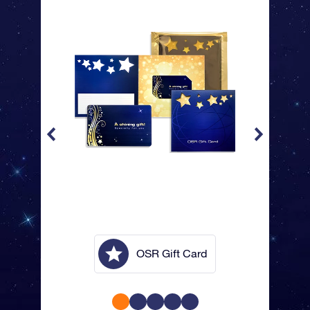
lope
OSR Gift Card