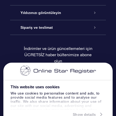
İletişim
Çevrimiçi Yıldız Hediyesi
Yıldızınızı görüntüleyin
Blogu
OSR Hediye Paketi
Star Register
Sipariş ve teslimat
Sıkça Sorulan Sorular
Muhteşem Yıldız Hediyesi
OSR Star Finder Uygulaması
Müşteri Girişi
İndirimler ve ürün güncellemeleri için
ÜCRETSİZ haber bültenimize abone
Değerlendirmeler
OSR Hediye Kartı
Kişiselleştirilmiş Yıldız Sayfası
Ödeme bilgileri
olun
Kurumsal hediyeler
Bir Milyon Yıldız
Sevkiyat bilgileri
OSR Starsaver
İade Politikası
This website uses cookies
We use cookies to personalise content and ads, to
provide social media features and to analyse our
Fly me to the stars VR sanal gerçeklik
Takımyıldızı
traffic. We also share information about your use of
uygulaması
our site with our social media, advertising and
analytics partners who may combine it with other
information that you’ve provided to them or that
Show details