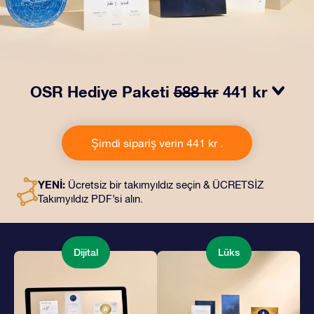
OSR Hediye Paketi
588 kr
441 kr
OSR Hediye Paketimiz ile gözleri kamaştırın. Güzel bir
zarf içinde kişiye özel hazırlanan belgelerin seçtiğiniz
Şimdi sipariş verin 441 kr .
adrese teslimatı ile çevrimiçi belgeler ve uygulamalara
erişim imkanı bu pakete dahildir. Bu, arkadaşlarınıza ve
sevdiklerinize kalıcı bir hediye vermenin büyüleyici bir
YENİ:
Ücretsiz bir takımyıldız seçin & ÜCRETSİZ
yoludur.
Takımyıldız PDF’si alın.
Dijital
Lüks