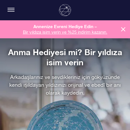
Annenize Evreni Hediye Edin –
Bir yıldıza isim verin ve %25 indirim kazanın.
Anma Hediyesi mi? Bir yıldıza
isim verin
Arkadaşlarınız ve sevdikleriniz için gökyüzünde
kendi ışıldayan yıldızınızı orijinal ve ebedî bir anı
olarak kaydedin.