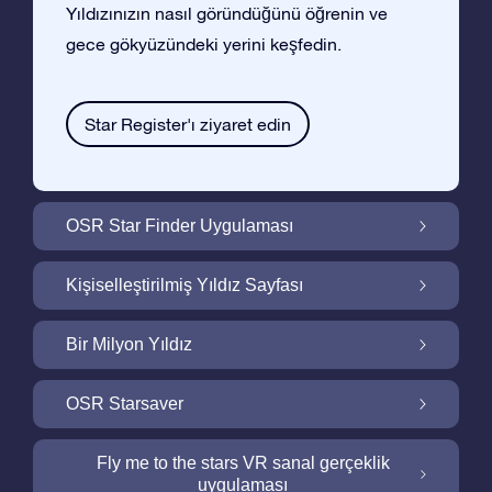
Yıldızınızın nasıl göründüğünü öğrenin ve
gece gökyüzündeki yerini keşfedin.
Star Register'ı ziyaret edin
OSR Star Finder Uygulaması
OSR Star Finder Uygulaması ile Gece
Kişiselleştirilmiş Yıldız Sayfası
Gökyüzünde Kendi Yıldızınızı Bulun
Ucretsiz Yıldız Sayfası ile Yıldız Hediyenizi
Bir Milyon Yıldız
Kişiselleştirin
Bir Milyon Yıldız Galaktik Mahallemizi
OSR Starsaver
Keşfedin
Ekranınızı OSR Starsaver ile aydınlatın
Fly me to the stars VR sanal gerçeklik
uygulaması
Online Star Register gece gökyüzünde