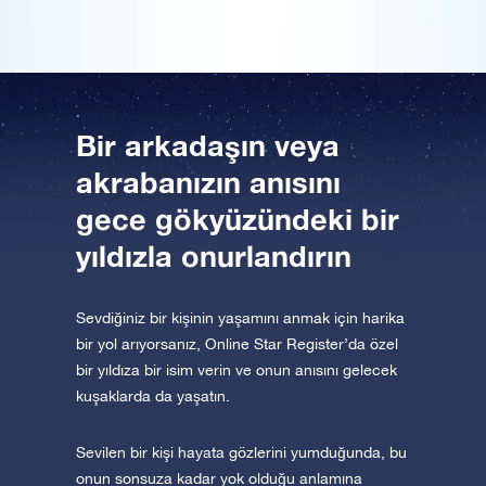
Uygulamayı şimdi indirin ve yıldızlara uçun.
Bir Milyon Yıldız'ı ziyaret edin
VR sanal gerçeklikle evreni keşfedin
Bir arkadaşın veya
AppStore (iOS)
Play Store (Android)
akrabanızın anısını
gece gökyüzündeki bir
yıldızla onurlandırın
Sevdiğiniz bir kişinin yaşamını anmak için harika
bir yol arıyorsanız, Online Star Register’da özel
bir yıldıza bir isim verin ve onun anısını gelecek
kuşaklarda da yaşatın.
Sevilen bir kişi hayata gözlerini yumduğunda, bu
onun sonsuza kadar yok olduğu anlamına