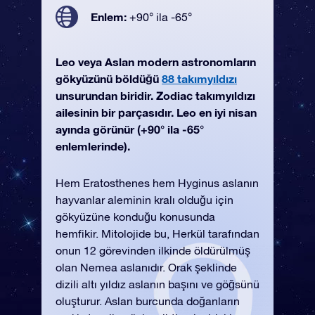
Enlem:
+90° ila -65°
Leo veya Aslan modern astronomların
gökyüzünü böldüğü
88 takımyıldızı
unsurundan biridir. Zodiac takımyıldızı
ailesinin bir parçasıdır. Leo en iyi nisan
ayında görünür (+90° ila -65°
enlemlerinde).
Hem Eratosthenes hem Hyginus aslanın
hayvanlar aleminin kralı olduğu için
gökyüzüne konduğu konusunda
hemfikir. Mitolojide bu, Herkül tarafından
onun 12 görevinden ilkinde öldürülmüş
olan Nemea aslanıdır. Orak şeklinde
dizili altı yıldız aslanın başını ve göğsünü
oluşturur. Aslan burcunda doğanların