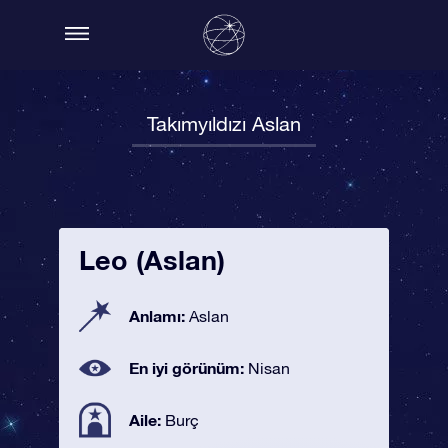
Takımyıldızı Aslan
Leo (Aslan)
Anlamı:
Aslan
En iyi görünüm:
Nisan
Aile:
Burç