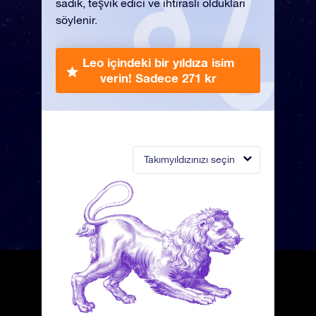
sadık, teşvik edici ve ihtiraslı oldukları
söylenir.
Leo içindeki bir yıldıza isim
verin!
Sadece 271 kr
Takımyıldızınızı seçin