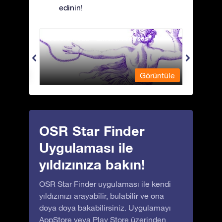
edinin!
Andromeda - Zincirli Prenses
Antli
üntüle
Görüntüle
OSR Star Finder
Uygulaması ile
yıldızınıza bakın!
OSR Star Finder uygulaması ile kendi
yıldızınızı arayabilir, bulabilir ve ona
doya doya bakabilirsiniz. Uygulamayı
AppStore
veya
Play Store
üzerinden