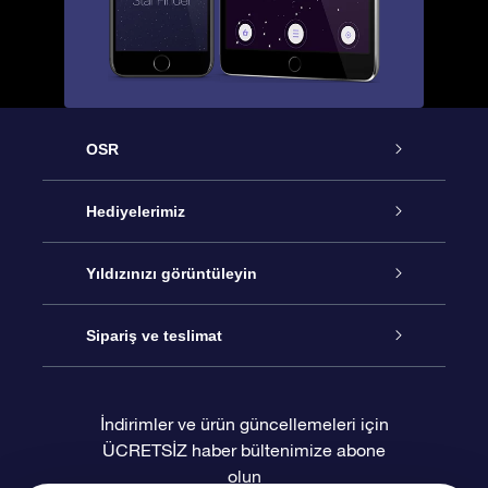
OSR
Hizmet
Hediyelerimiz
İletişim
Çevrimiçi Yıldız Hediyesi
Yıldızınızı görüntüleyin
Blogu
OSR Hediye Paketi
Star Register
Sipariş ve teslimat
Sıkça Sorulan Sorular
Muhteşem Yıldız Hediyesi
OSR Star Finder Uygulaması
Müşteri Girişi
İndirimler ve ürün güncellemeleri için
ÜCRETSİZ haber bültenimize abone
Değerlendirmeler
OSR Hediye Kartı
Kişiselleştirilmiş Yıldız Sayfası
Ödeme bilgileri
olun