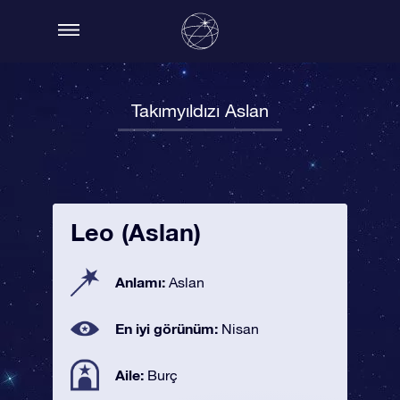
Takımyıldızı Aslan
Leo (Aslan)
Anlamı:
Aslan
En iyi görünüm:
Nisan
Aile:
Burç