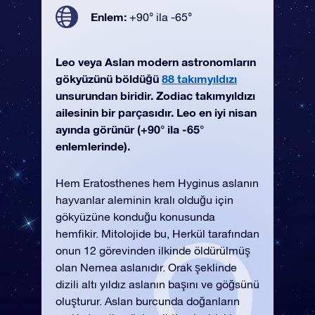
Enlem:
+90° ila -65°
Leo veya Aslan modern astronomların
gökyüzünü böldüğü
88 takımyıldızı
unsurundan biridir. Zodiac takımyıldızı
ailesinin bir parçasıdır. Leo en iyi nisan
ayında görünür (+90° ila -65°
enlemlerinde).
Hem Eratosthenes hem Hyginus aslanın
hayvanlar aleminin kralı olduğu için
gökyüzüne konduğu konusunda
hemfikir. Mitolojide bu, Herkül tarafından
onun 12 görevinden ilkinde öldürülmüş
olan Nemea aslanıdır. Orak şeklinde
dizili altı yıldız aslanın başını ve göğsünü
oluşturur. Aslan burcunda doğanların