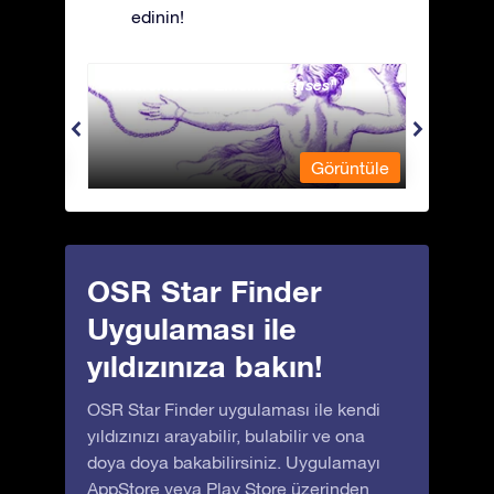
edinin!
Andromeda - Zincirli Prenses
Antli
üntüle
Görüntüle
OSR Star Finder
Uygulaması ile
yıldızınıza bakın!
OSR Star Finder uygulaması ile kendi
yıldızınızı arayabilir, bulabilir ve ona
doya doya bakabilirsiniz. Uygulamayı
AppStore
veya
Play Store
üzerinden