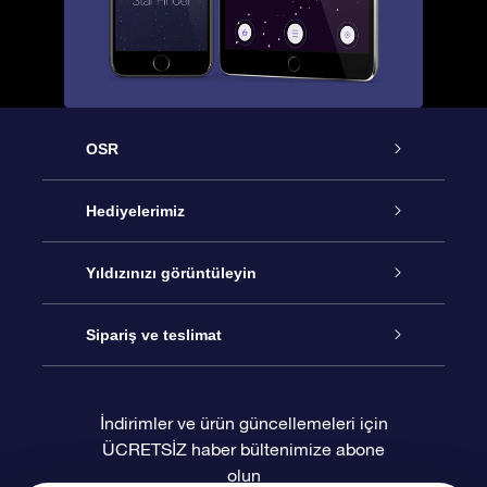
OSR
Hizmet
Hediyelerimiz
İletişim
Çevrimiçi Yıldız Hediyesi
Yıldızınızı görüntüleyin
Blogu
OSR Hediye Paketi
Star Register
Sipariş ve teslimat
Sıkça Sorulan Sorular
Muhteşem Yıldız Hediyesi
OSR Star Finder Uygulaması
Müşteri Girişi
İndirimler ve ürün güncellemeleri için
ÜCRETSİZ haber bültenimize abone
Değerlendirmeler
OSR Hediye Kartı
Kişiselleştirilmiş Yıldız Sayfası
Ödeme bilgileri
olun