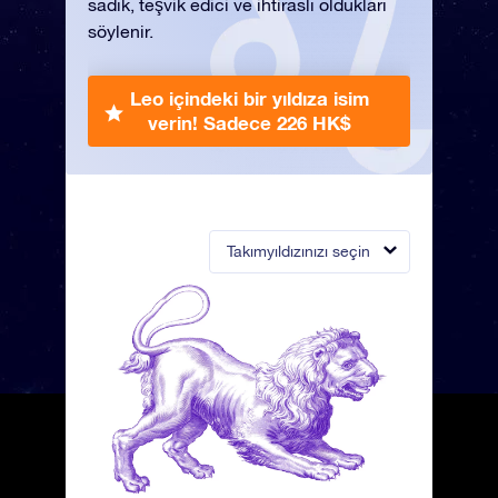
sadık, teşvik edici ve ihtiraslı oldukları
söylenir.
Leo içindeki bir yıldıza isim
verin!
Sadece 226 HK$
Takımyıldızınızı seçin