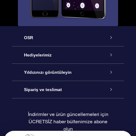
OSR
Hizmet
Hediyelerimiz
İletişim
Çevrimiçi Yıldız Hediyesi
Yıldızınızı görüntüleyin
Blogu
OSR Hediye Paketi
Star Register
Sipariş ve teslimat
Sıkça Sorulan Sorular
Muhteşem Yıldız Hediyesi
OSR Star Finder Uygulaması
Müşteri Girişi
İndirimler ve ürün güncellemeleri için
ÜCRETSİZ haber bültenimize abone
Değerlendirmeler
OSR Hediye Kartı
Kişiselleştirilmiş Yıldız Sayfası
Ödeme bilgileri
olun