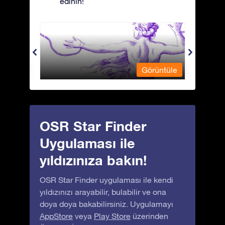
edinin!
Andromeda - Zincirli Prenses
Antli
üntüle
Görüntüle
OSR Star Finder
Uygulaması ile
yıldızınıza bakın!
OSR Star Finder uygulaması ile kendi
yıldızınızı arayabilir, bulabilir ve ona
doya doya bakabilirsiniz. Uygulamayı
AppStore
veya
Play Store
üzerinden