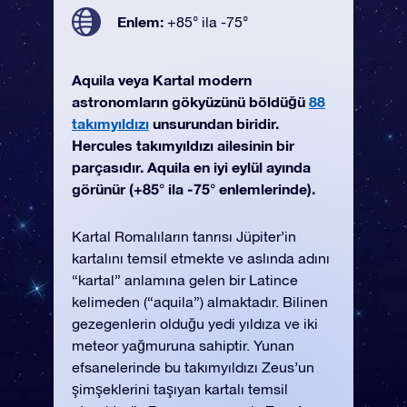
Enlem:
+85° ila -75°
Aquila veya Kartal modern
astronomların gökyüzünü böldüğü
88
takımyıldızı
unsurundan biridir.
Hercules takımyıldızı ailesinin bir
parçasıdır. Aquila en iyi eylül ayında
görünür (+85° ila -75° enlemlerinde).
Kartal Romalıların tanrısı Jüpiter’in
kartalını temsil etmekte ve aslında adını
“kartal” anlamına gelen bir Latince
kelimeden (“aquila”) almaktadır. Bilinen
gezegenlerin olduğu yedi yıldıza ve iki
meteor yağmuruna sahiptir. Yunan
efsanelerinde bu takımyıldızı Zeus’un
şimşeklerini taşıyan kartalı temsil