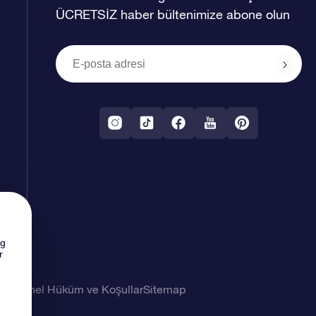
ÜCRETSİZ haber bültenimize abone olun
ng
r
imi
Genel Hüküm ve Koşullar
Sitemap