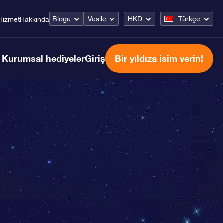
Blogu
Vesile
HKD
Türkçe
Hizmet
Hakkında
Kurumsal hediyeler
Giriş
Bir yıldıza isim verin!