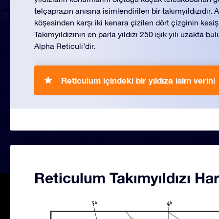
telçaprazın anısına isimlendirilen bir takımyıldızıdır. A
köşesinden karşı iki kenara çizilen dört çizginin kes
Takımyıldızının en parla yıldızı 250 ışık yılı uzakta bu
Alpha Reticuli’dir.
Reticulum içindeki bir yıldıza isim verin!
Reticulum Takımyıldızı Har