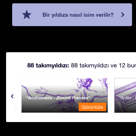
Bir yıldıza nasıl isim verilir?
88 takımyıldızı:
88 takımyıldızı ve 12 bur
Andromeda - Zincirli Prenses
Antlia 
ntüle
Görüntüle