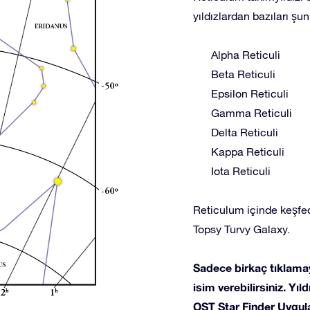
yıldızlardan bazıları şunl
Alpha Reticuli
Beta Reticuli
Epsilon Reticuli
Gamma Reticuli
Delta Reticuli
Kappa Reticuli
Iota Reticuli
Reticulum içinde keşfed
Topsy Turvy Galaxy.
Sadece birkaç tıklamay
isim verebilirsiniz. Yı
OST Star Finder Uygula