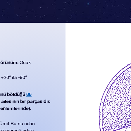
 görünüm:
Ocak
:
+20° ila -90°
ünü böldüğü
88
ailesinin bir parçasıdır.
 enlemlerinde).
 Ümit Burnu’ndan
göz merceğindeki