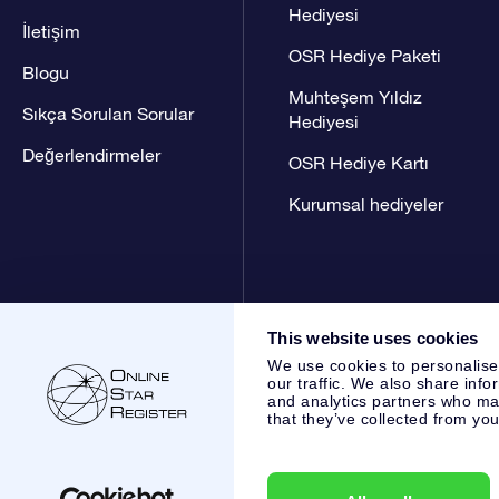
Hediyesi
İletişim
OSR Hediye Paketi
Blogu
Muhteşem Yıldız
Sıkça Sorulan Sorular
Hediyesi
Değerlendirmeler
OSR Hediye Kartı
Kurumsal hediyeler
This website uses cookies
We use cookies to personalise
our traffic. We also share info
and analytics partners who may
that they’ve collected from you
Online Star Register BV
- Laan van de Maagd 83, 7324 BT 
,
Müşteri Hizmetleri:
help@osr.org
KVK: 60333553, VAT: NL 