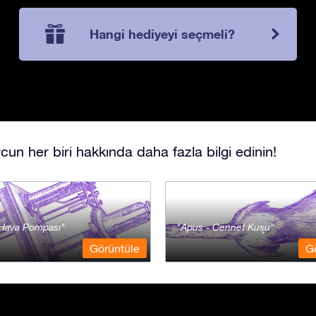
Hangi hediyeyi seçmeli?
cun her biri hakkında daha fazla bilgi edinin!
- Hava Pompası
Apus - Cennet Kuşu
Görüntüle
G