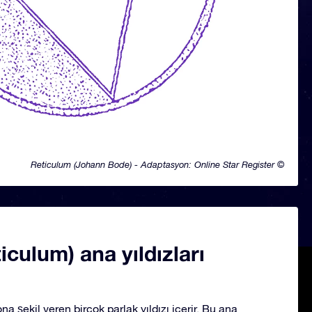
Reticulum (Johann Bode) - Adaptasyon: Online Star Register ©
iculum) ana yıldızları
na şekil veren birçok parlak yıldızı içerir. Bu ana