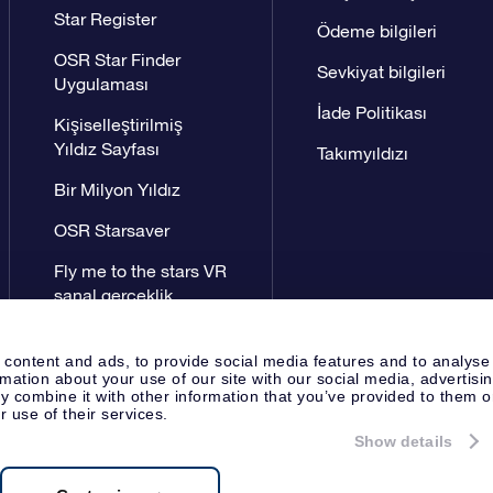
Star Register
Ödeme bilgileri
OSR Star Finder
Sevkiyat bilgileri
Uygulaması
İade Politikası
Kişiselleştirilmiş
Yıldız Sayfası
Takımyıldızı
Bir Milyon Yıldız
OSR Starsaver
Fly me to the stars VR
sanal gerçeklik
uygulaması
 content and ads, to provide social media features and to analyse
rmation about your use of our site with our social media, advertisi
 combine it with other information that you’ve provided to them o
r use of their services.
Show details
Yayın Sayfası
OSR Gizlilik Bildir
Apeldoorn, The Netherlands
8538.62.722B01