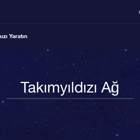
ızı Yaratın
Takımyıldızı Ağ