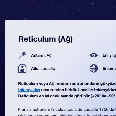
Reticulum (Ağ)
Anlamı:
En iyi
Ağ
Aile:
Enlem
Lacaille
Reticulum veya Ağ modern astronomların gökyüz
takımyıldızı
unsurundan biridir. Lacaille takımyıldızı 
Reticulum en iyi ocak ayında görünür (+20° ila -90°
Fransız astronom Nicolas Louis de Lacaille 1750’de
yıldızların konumlarını ölçtüğü küçük teleskobunun 