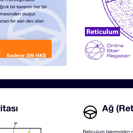
ğcık bir karenin her bir
işmesinden oluşur.
lunan bir sarı dev olan
Sadece 226 HK$
itası
Ağ (Ret
Reticulum takımyıldızı o