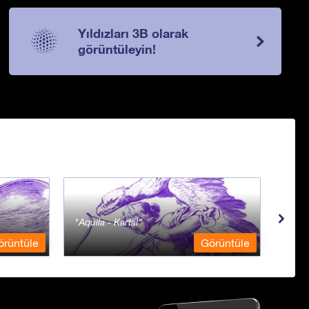
Yıldızları 3B olarak
görüntüleyin!
Aquila - Kartal
Aqua
örüntüle
Görüntüle