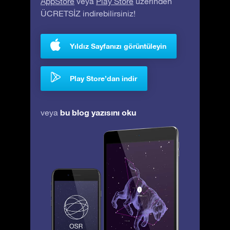
AppStore
veya
Play Store
üzerinden
ÜCRETSİZ indirebilirsiniz!
Yıldız Sayfanızı görüntüleyin
Play Store’dan indir
bu blog yazısını oku
veya