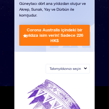
Güneytacı dört ana yıldızdan oluşur ve
Akrep, Sunak, Yay ve Dürbün ile
komşudur.
Corona Australis içindeki bir
yıldıza isim verin!
Sadece 226
HK$
Takımyıldızınızı seçin