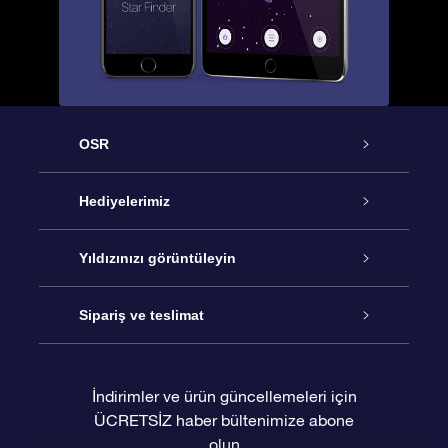
OSR
Hizmet
Hediyelerimiz
İletişim
Çevrimiçi Yıldız Hediyesi
Yıldızınızı görüntüleyin
Blogu
OSR Hediye Paketi
Star Register
Sipariş ve teslimat
Sıkça Sorulan Sorular
Muhteşem Yıldız Hediyesi
OSR Star Finder Uygulaması
Müşteri Girişi
İndirimler ve ürün güncellemeleri için
ÜCRETSİZ haber bültenimize abone
Değerlendirmeler
OSR Hediye Kartı
Kişiselleştirilmiş Yıldız Sayfası
Ödeme bilgileri
olun