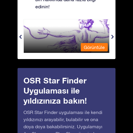
edinin!
Andromeda - Zincirli Prenses
Antli
üntüle
Görüntüle
OSR Star Finder
Uygulaması ile
yıldızınıza bakın!
OSR Star Finder uygulaması ile kendi
yıldızınızı arayabilir, bulabilir ve ona
doya doya bakabilirsiniz. Uygulamayı