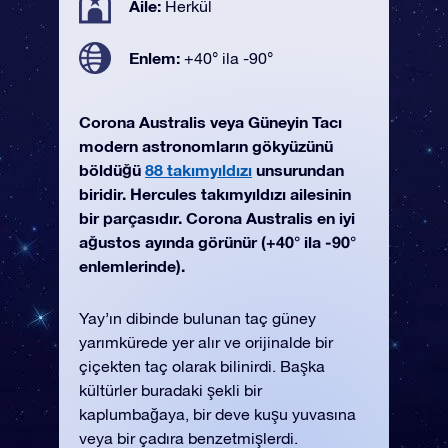
Aile:
Herkül
Enlem:
+40° ila -90°
Corona Australis veya Güneyin Tacı
modern astronomların gökyüzünü
böldüğü
88 takımyıldızı
unsurundan
biridir. Hercules takımyıldızı ailesinin
bir parçasıdır. Corona Australis en iyi
ağustos ayında görünür (+40° ila -90°
enlemlerinde).
Yay’ın dibinde bulunan taç güney
yarımkürede yer alır ve orijinalde bir
çiçekten taç olarak bilinirdi. Başka
kültürler buradaki şekli bir
kaplumbağaya, bir deve kuşu yuvasına
veya bir çadıra benzetmişlerdi.