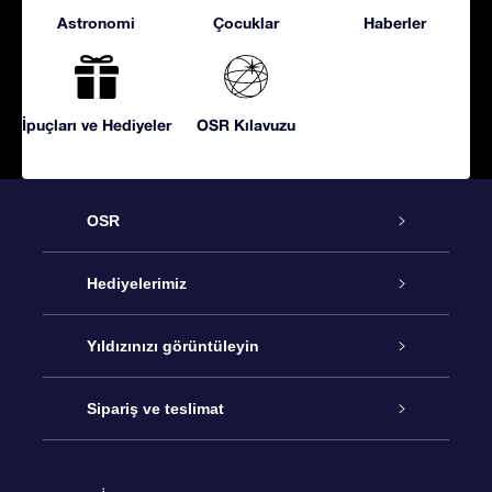
Astronomi
Çocuklar
Haberler
İpuçları ve Hediyeler
OSR Kılavuzu
OSR
Hizmet
Hediyelerimiz
İletişim
Çevrimiçi Yıldız Hediyesi
Yıldızınızı görüntüleyin
Blogu
OSR Hediye Paketi
Star Register
Sipariş ve teslimat
Sıkça Sorulan Sorular
Muhteşem Yıldız Hediyesi
OSR Star Finder Uygulaması
Müşteri Girişi