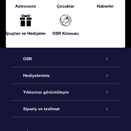
Astronomi
Çocuklar
Haberler
İpuçları ve Hediyeler
OSR Kılavuzu
OSR
Hizmet
Hediyelerimiz
İletişim
Çevrimiçi Yıldız Hediyesi
Yıldızınızı görüntüleyin
Blogu
OSR Hediye Paketi
Star Register
Sipariş ve teslimat
Sıkça Sorulan Sorular
Muhteşem Yıldız Hediyesi
OSR Star Finder Uygulaması
Müşteri Girişi