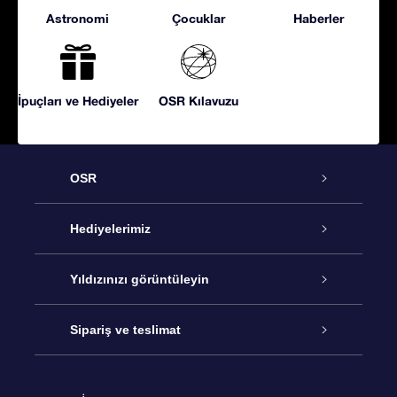
Astronomi
Çocuklar
Haberler
İpuçları ve Hediyeler
OSR Kılavuzu
OSR
Hizmet
Hediyelerimiz
İletişim
Çevrimiçi Yıldız Hediyesi
Yıldızınızı görüntüleyin
Blogu
OSR Hediye Paketi
Star Register
Sipariş ve teslimat
Sıkça Sorulan Sorular
Muhteşem Yıldız Hediyesi
OSR Star Finder Uygulaması
Müşteri Girişi