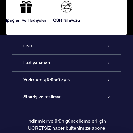
İpuçları ve Hediyeler
OSR Kılavuzu
OSR
Hizmet
Hediyelerimiz
İletişim
Çevrimiçi Yıldız Hediyesi
Yıldızınızı görüntüleyin
Blogu
OSR Hediye Paketi
Star Register
Sipariş ve teslimat
Sıkça Sorulan Sorular
Muhteşem Yıldız Hediyesi
OSR Star Finder Uygulaması
Müşteri Girişi
İndirimler ve ürün güncellemeleri için
ÜCRETSİZ haber bültenimize abone
Değerlendirmeler
OSR Hediye Kartı
Kişiselleştirilmiş Yıldız Sayfası
Ödeme bilgileri