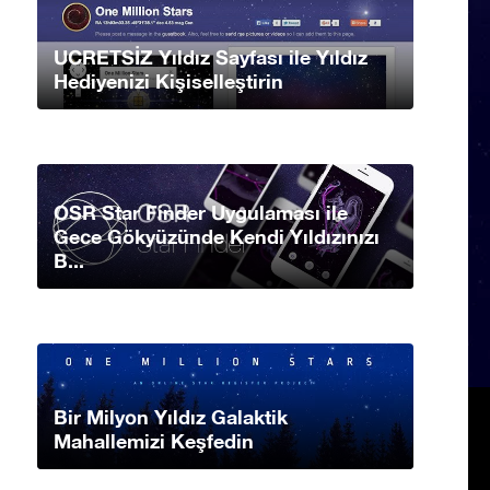
UCRETSİZ Yıldız Sayfası ile Yıldız
Hediyenizi Kişiselleştirin
OSR Star Finder Uygulaması ile
Gece Gökyüzünde Kendi Yıldızınızı
B...
Bir Milyon Yıldız Galaktik
Mahallemizi Keşfedin