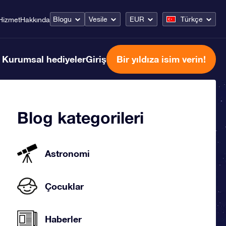
Blogu
Vesile
EUR
Türkçe
Hizmet
Hakkında
Kurumsal hediyeler
Giriş
Bir yıldıza isim verin!
Blog kategorileri
Astronomi
Çocuklar
Haberler