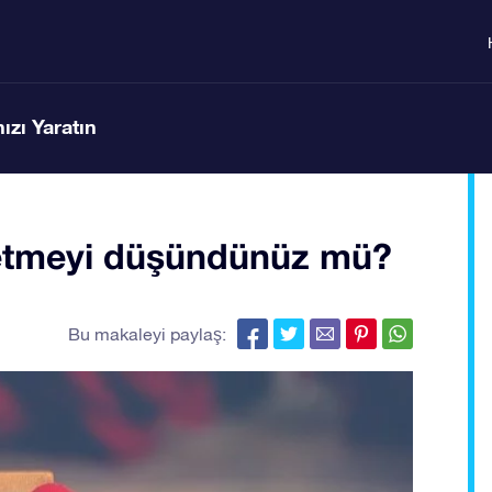
ızı Yaratın
e etmeyi düşündünüz mü?
Bu makaleyi paylaş: