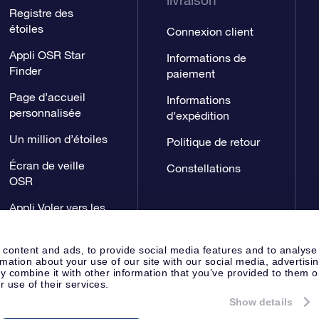
livraison
Registre des
étoiles
Connexion client
Appli OSR Star
Informations de
Finder
paiement
Page d’accueil
Informations
personnalisée
d’expédition
Un million d’étoiles
Politique de retour
Écran de veille
Constellations
OSR
Appli Voler vers les
étoiles
 content and ads, to provide social media features and to analyse
rmation about your use of our site with our social media, advertisi
 combine it with other information that you’ve provided to them o
r use of their services.
Show details
Page de presse
Déclaration de 
Apeldoorn, The Netherlands