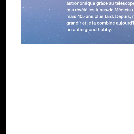
astronomique grâce au télescop
m'a révélé les lunes de Médicis u
mais 405 ans plus tard. Depuis,
grandir et je la combine aujourd
un autre grand hobby.