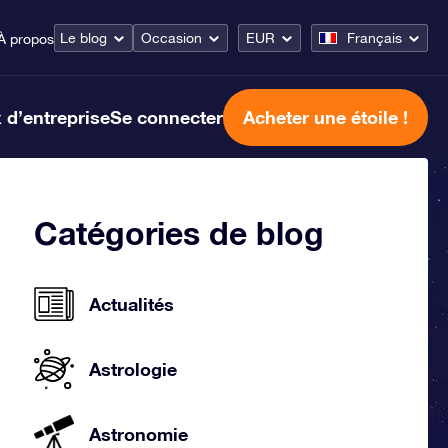
Le blog
Occasion
EUR
Français
À propos
 d’entreprise
Se connecter
Acheter une étoile !
Catégories de blog
Actualités
Astrologie
Astronomie