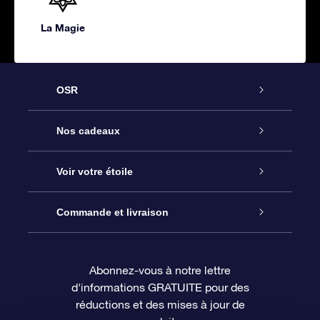
La Magie
OSR
Service
Nos cadeaux
À propos de l’OSR
Cadeau d’étoile en ligne
Voir votre étoile
Nous contacter
Coffret cadeau OSR
Registre des étoiles
Commande et livraison
Le blog
Cadeau Super Star
Appli OSR Star Finder
Connexion client
Abonnez-vous à notre lettre
d'informations GRATUITE pour des
Questions fréquemment posées
Carte cadeau OSR
Page d’accueil personnalisée
Informations de paiement
réductions et des mises à jour de