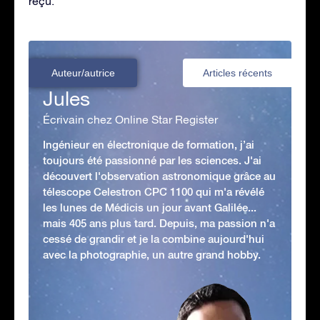
reçu.
Auteur/autrice
Articles récents
Jules
Écrivain chez Online Star Register
Ingénieur en électronique de formation, j’ai
toujours été passionné par les sciences. J'ai
découvert l'observation astronomique grâce au
télescope Celestron CPC 1100 qui m'a révélé
les lunes de Médicis un jour avant Galilée...
mais 405 ans plus tard. Depuis, ma passion n'a
cessé de grandir et je la combine aujourd'hui
avec la photographie, un autre grand hobby.