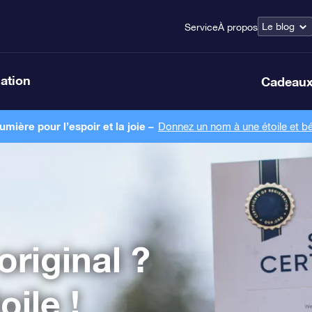
Le blog
Service
À propos
lation
Cadeaux
ière pour l’espoir et la joie –
Donnez un nom à une étoile et bé
original ?
ile !