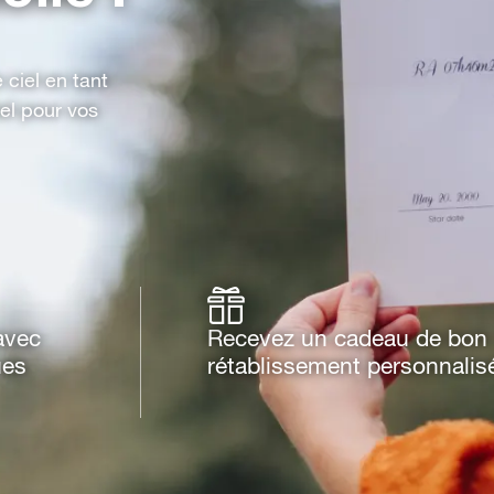
 ciel en tant
el pour vos
 avec
Recevez un cadeau de bon
ues
rétablissement personnalis