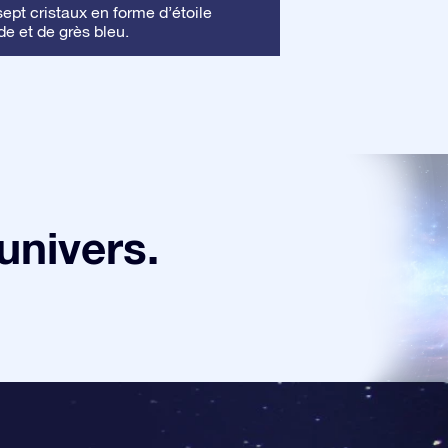
Cadre
pt cristaux en forme d’étoile
: Ce cadre 
de et de grès bleu.
mettre en valeur vo
univers.