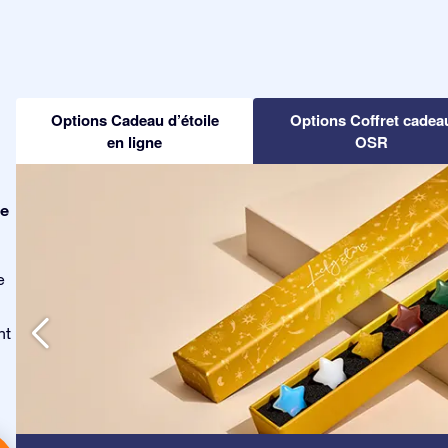
Options Cadeau d’étoile
Options Coffret cadea
en ligne
OSR
le
e
nt