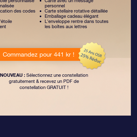
toile personnalisé
Carte avec un message
nalisée
personnel
lication des codes
Carte stellaire rotative détaillée
Emballage cadeau élégant
'étoile
L'enveloppe rentre dans toutes
ent
les boîtes aux lettres
Commandez pour 441 kr !
NOUVEAU :
Sélectionnez une constellation
gratuitement & recevez un PDF de
constellation GRATUIT !