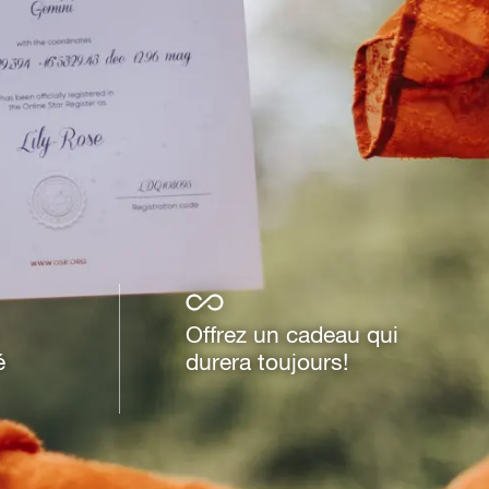
Offrez un cadeau qui
é
durera toujours!