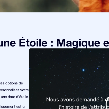
e Étoile : Magique et
ues options de
rsonnalisez votre
 une date d’étoile.
lissement est un