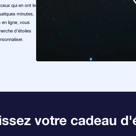
 ceux qui en ont le
quelques minutes,
s en ligne, vous
herche d’étoiles
rsonnaliser.
ssez votre cadeau d'é