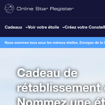
Cadeaux
Voir votre étoile
Créez votre Constel
Nous sommes tous sous les mêmes étoiles. Envoyez de la lum
Cadeau de
rétablissement 
Nommez une éto