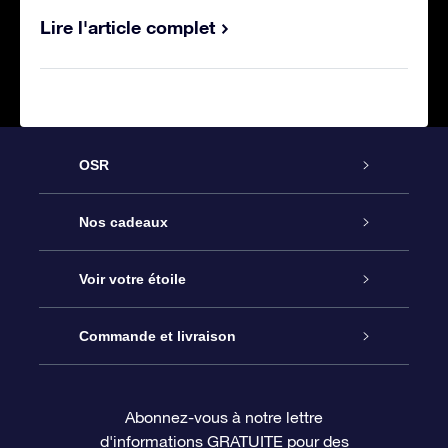
Lire l'article complet
OSR
Service
Nos cadeaux
À propos de l’OSR
Cadeau d’étoile en ligne
Voir votre étoile
Nous contacter
Coffret cadeau OSR
Registre des étoiles
Commande et livraison
Le blog
Cadeau Super Star
Appli OSR Star Finder
Connexion client
Abonnez-vous à notre lettre
d'informations GRATUITE pour des
Questions fréquemment posées
Carte cadeau OSR
Page d’accueil personnalisée