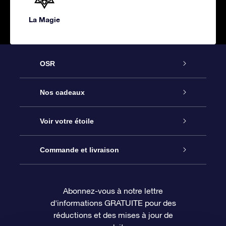
La Magie
OSR
Service
Nos cadeaux
À propos de l’OSR
Cadeau d’étoile en ligne
Voir votre étoile
Nous contacter
Coffret cadeau OSR
Registre des étoiles
Commande et livraison
Le blog
Cadeau Super Star
Appli OSR Star Finder
Connexion client
Abonnez-vous à notre lettre
d'informations GRATUITE pour des
Questions fréquemment posées
Carte cadeau OSR
Page d’accueil personnalisée
Informations de paiement
réductions et des mises à jour de