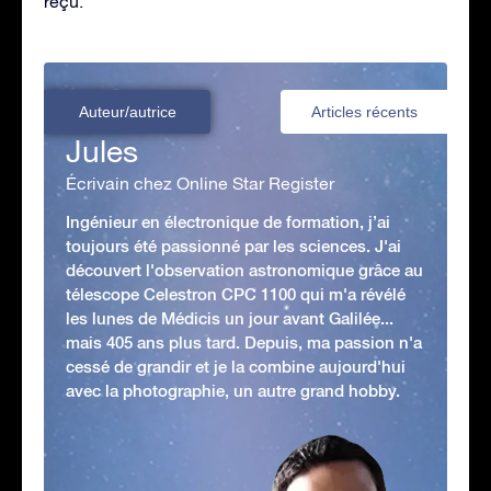
reçu.
Auteur/autrice
Articles récents
Jules
Écrivain chez Online Star Register
Ingénieur en électronique de formation, j’ai
toujours été passionné par les sciences. J'ai
découvert l'observation astronomique grâce au
télescope Celestron CPC 1100 qui m'a révélé
les lunes de Médicis un jour avant Galilée...
mais 405 ans plus tard. Depuis, ma passion n'a
cessé de grandir et je la combine aujourd'hui
avec la photographie, un autre grand hobby.