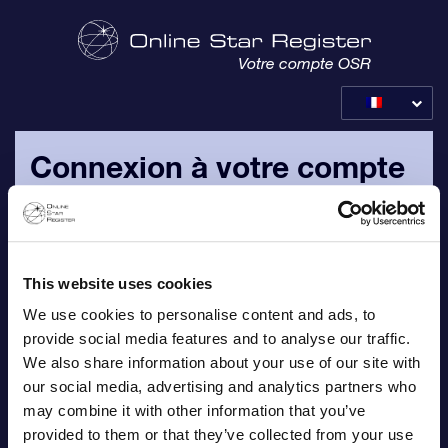
Votre compte OSR
Connexion à votre compte
OSR
Veuillez vous connecter avec votre adresse e-mail
personnelle et votre mot de passe, qui vous ont été envoyés
This website uses cookies
par email.
We use cookies to personalise content and ads, to
provide social media features and to analyse our traffic.
Adresse e-mail
We also share information about your use of our site with
our social media, advertising and analytics partners who
may combine it with other information that you’ve
provided to them or that they’ve collected from your use