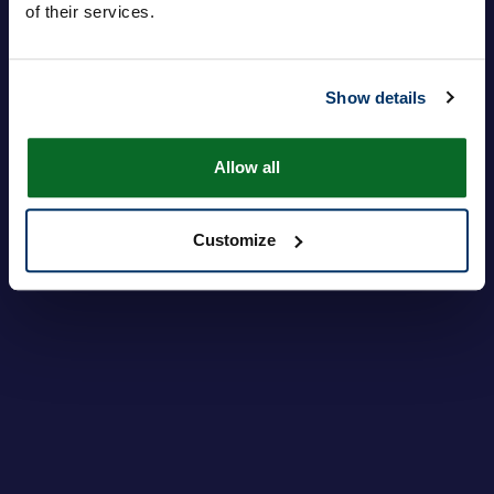
of their services.
Mot de passe
Show details
Login
Mot de passe oublié ?
Allow all
Customize