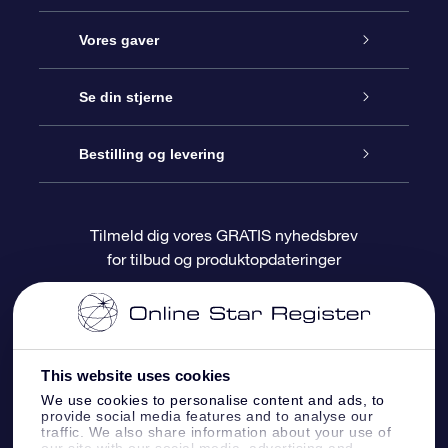
Kundeservice
Vores gaver
Kontakt os
Online Stjernegave
Se din stjerne
Bloggen
OSR Gavepakke
Star Register
Bestilling og levering
Oftest stillede spørgsmål
Superstjernegave
OSR Star Finder Appen
Kundelogin
Tilmeld dig vores GRATIS nyhedsbrev
for tilbud og produktopdateringer
Anmeldelser
OSR Gavekortet
Personliggjort Stjerneside
Betalingsinformation
Firmagaver
One Million Stars
Forsendelsesoplysninger
This website uses cookies
OSR Stjerne-pauseskærm
Returpolitik
We use cookies to personalise content and ads, to
provide social media features and to analyse our
traffic. We also share information about your use of
Flyv mig ud til stjernerne VR-App
Konstellationer
our site with our social media, advertising and