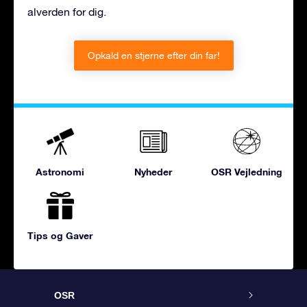
alverden for dig.
Opkald en stjerne efter din far!
Astronomi
Nyheder
OSR Vejledning
Tips og Gaver
OSR