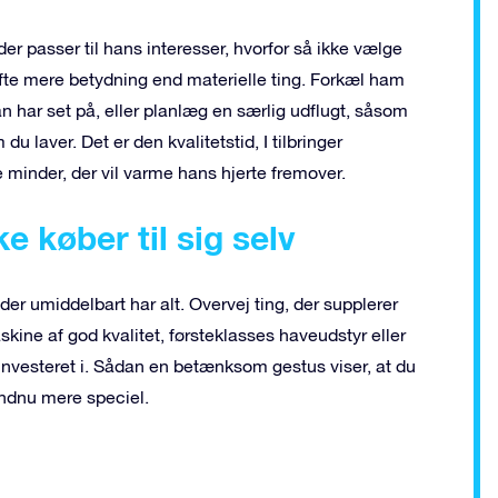
er passer til hans interesser, hvorfor så ikke vælge
fte mere betydning end materielle ting. Forkæl ham
an har set på, eller planlæg en særlig udflugt, såsom
 laver. Det er den kvalitetstid, I tilbringer
minder, der vil varme hans hjerte fremover.
e køber til sig selv
der umiddelbart har alt. Overvej ting, der supplerer
kine af god kvalitet, førsteklasses haveudstyr eller
 investeret i. Sådan en betænksom gestus viser, at du
endnu mere speciel.