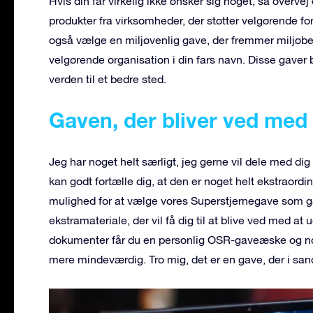
Hvis din far virkelig ikke ønsker sig noget, så overvej
produkter fra virksomheder, der støtter velgørende for
også vælge en miljøvenlig gave, der fremmer miljøbe
velgørende organisation i din fars navn. Disse gaver b
verden til et bedre sted.
Gaven, der bliver ved med 
Jeg har noget helt særligt, jeg gerne vil dele med dig 
kan godt fortælle dig, at den er noget helt ekstraordin
mulighed for at vælge vores Superstjernegave som 
ekstramateriale, der vil få dig til at blive ved med 
dokumenter får du en personlig OSR-gaveæske og noge
mere mindeværdig. Tro mig, det er en gave, der i sandhe