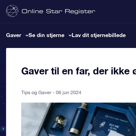
Gaver
Se din stjerne
Lav dit stjernebillede
Gaver til en far, der ikke
Tips og Gaver
06 jun 2024