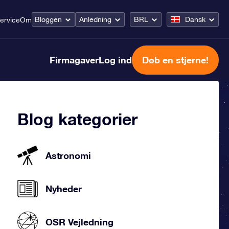
Bloggen
Anledning
BRL
Dansk
ervice
Om
Firmagaver
Log ind
Døb en stjerne!
Blog kategorier
Astronomi
Nyheder
OSR Vejledning