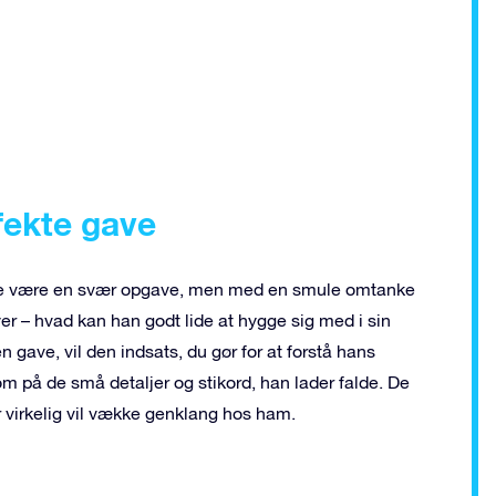
fekte gave
åske være en svær opgave, men med en smule omtanke
er – hvad kan han godt lide at hygge sig med i sin
en gave, vil den indsats, du gør for at forstå hans
på de små detaljer og stikord, han lader falde. De
r virkelig vil vække genklang hos ham.