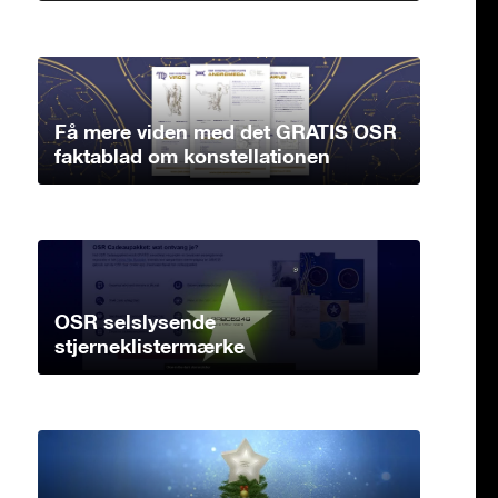
Få mere viden med det GRATIS OSR
faktablad om konstellationen
OSR selslysende
stjerneklistermærke