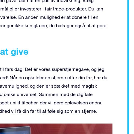
 en gave, der har en positiv indvirkning. Vælg
mål eller investerer i fair trade-produkter. Du kan
varelse. En anden mulighed er at donere til en
ringer ikke kun glæde, de bidrager også til at gøre
at give
til fars dag. Det er vores superstjernegave, og jeg
ært! Når du opkalder en stjerne efter din far, har du
gavemulighed, og den er spækket med magisk
at udforske universet. Sammen med de digitale
t unikt tilbehør, der vil gøre oplevelsen endnu
d vil få din far til at føle sig som en stjerne.