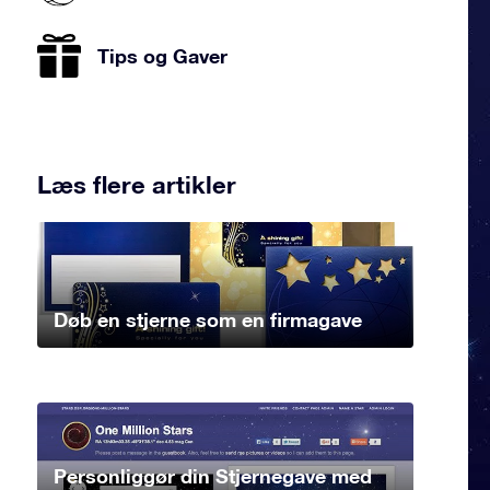
Tips og Gaver
Læs flere artikler
Døb en stjerne som en firmagave
Personliggør din Stjernegave med