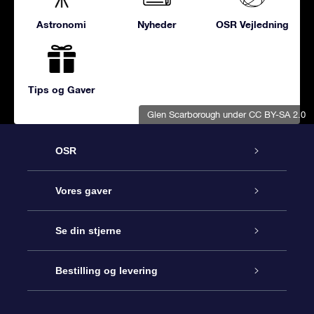
Astronomi
Nyheder
OSR Vejledning
Tips og Gaver
Glen Scarborough
under CC BY-SA 2.0
OSR
Kundeservice
Vores gaver
Kontakt os
Online Stjernegave
Se din stjerne
Bloggen
OSR Gavepakke
Star Register
Bestilling og levering
Oftest stillede spørgsmål
Superstjernegave
OSR Star Finder Appen
Kundelogin