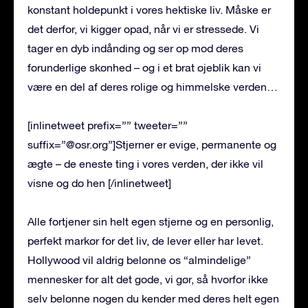
konstant holdepunkt i vores hektiske liv. Måske er
det derfor, vi kigger opad, når vi er stressede. Vi
tager en dyb indånding og ser op mod deres
forunderlige skønhed – og i et brat øjeblik kan vi
være en del af ​​deres rolige og himmelske verden…
[inlinetweet prefix=”” tweeter=””
suffix=”@osr.org”]Stjerner er evige, permanente og
ægte – de eneste ting i vores verden, der ikke vil
visne og dø hen [/inlinetweet]
Alle fortjener sin helt egen stjerne og en personlig,
perfekt markør for det liv, de lever eller har levet.
Hollywood vil aldrig belønne os “almindelige”
mennesker for alt det gode, vi gør, så hvorfor ikke
selv belønne nogen du kender med deres helt egen